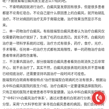
呢?下面就看看白癜风医生是怎么介绍的吧。
一、不查明病因就进行治疗。白癜风复发原因有很多，但是很多患者
都是不论青红皂白，不论自己是什么原因患上的白癜风，就开始胡乱
治疗。不针对病因的治疗无异于南辕北辙，治疗效果当然显示不出
来。
二、单一药物治疗白癜风。有些肢端型白癜风患者认为治疗白癜风仅
仅需要药物治疗就好了，生病了吃药仅此而已。其实不然，白癜风的
治疗是一项科学系统的过程，治疗方式有很多，药疗，食疗，光疗，
手术等等，任何单一的治疗方式都有其局限性，单一的药物治疗会给
患者带来药源性伤害等。
三、不注重巩固治疗。部分肢端型白癜风患者看到白斑消失之后非常
开心，就不去治疗了。其实不然，白癜风皮肤表现的消失并不意味着
已经彻底治好，还需要坚持巩固治疗一段时间才可痊愈。
肢端型的白斑病有哪些特点?治疗肢端型白斑病的方法有很多，根据汕
头中科白癜风医院的医生介绍，治疗白癜风一定要谨慎选择医院的，
只有正规的医院才能使患者尽早恢复健康。汕头中科白癜风医院推出
了“中科TSN白癜风治疗体系”，通过对患者的白斑进行分类、分期、
分型，采用“六大科学检测”来寻找白癜风患者的病因，我们会对不同