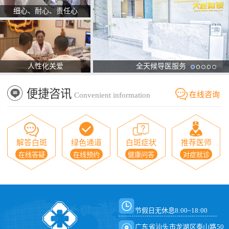
细心、耐心、责任心
人性化关爱
全天候导医服务
便捷咨讯
在线咨询
Convenient information
解答白斑
绿色通道
白斑症状
推荐医师
在线答疑
在线预约
健康问答
对症就诊
节假日无休息8:00~18:00
广东省汕头市龙湖区泰山路50