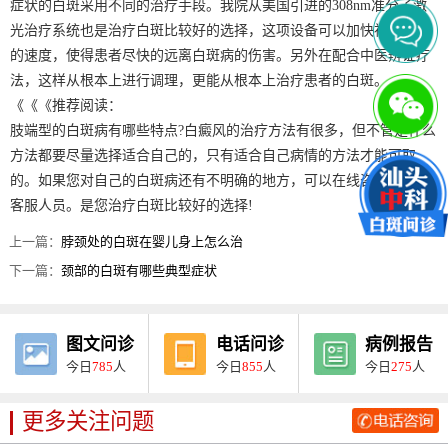
症状的白斑采用不同的治疗手段。我院从美国引进的308nm准分子激
光治疗系统也是治疗白斑比较好的选择，这项设备可以加快祛除白斑
的速度，使得患者尽快的远离白斑病的伤害。另外在配合中医辨证疗
法，这样从根本上进行调理，更能从根本上治疗患者的白斑。
《《《推荐阅读：
肢端型的白斑病有哪些特点?白癜风的治疗方法有很多，但不管是什么
方法都要尽量选择适合自己的，只有适合自己病情的方法才能可取
的。如果您对自己的白斑病还有不明确的地方，可以在线咨询我们的
客服人员。是您治疗白斑比较好的选择!
上一篇：
脖颈处的白斑在婴儿身上怎么治
下一篇：
颈部的白斑有哪些典型症状
图文问诊
电话问诊
病例报告
今日
785
人
今日
855
人
今日
275
人
更多关注问题