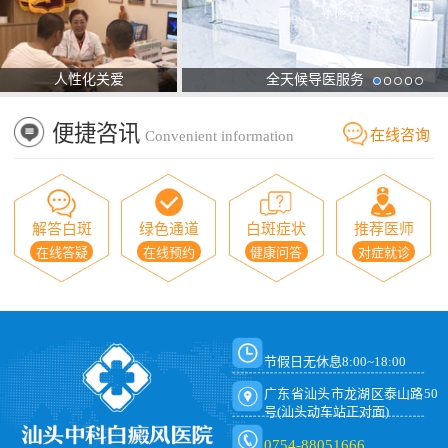
人性化关爱
全天候导医服务
便捷咨讯
在线咨询
Convenient information
解答白斑
绿色通道
白斑症状
推荐医师
在线答疑
在线预约
健康问答
对症就诊
节假日无休息8:00~18:00
广东省汕头市龙湖区泰山路50
号(汕头动车站正对面)
0754-88051666