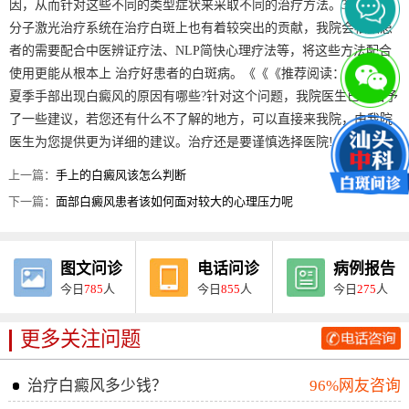
因，从而针对这些不同的类型症状来采取不同的治疗方法。308nm准
分子激光治疗系统在治疗白斑上也有着较突出的贡献，我院会根据患
者的需要配合中医辨证疗法、NLP简快心理疗法等，将这些方法配合
使用更能从根本上 治疗好患者的白斑病。《《《推荐阅读：
夏季手部出现白癜风的原因有哪些?针对这个问题，我院医生已经给予
了一些建议，若您还有什么不了解的地方，可以直接来我院，由我院
医生为您提供更为详细的建议。治疗还是要谨慎选择医院!
上一篇：
手上的白癜风该怎么判断
下一篇：
面部白癜风患者该如何面对较大的心理压力呢
图文问诊
电话问诊
病例报告
今日
785
人
今日
855
人
今日
275
人
更多关注问题
治疗白癜风多少钱？
96%网友咨询