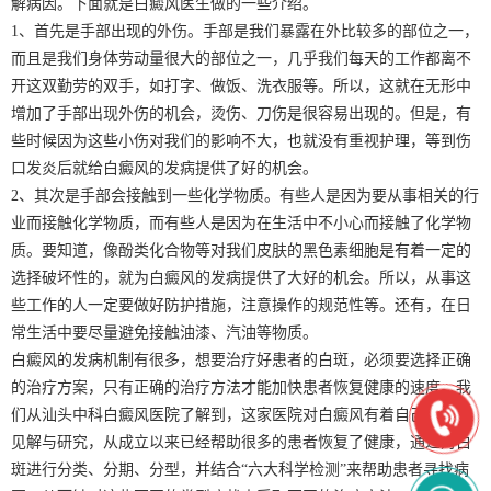
解病因。下面就是白癜风医生做的一些介绍。
1、首先是手部出现的外伤。手部是我们暴露在外比较多的部位之一，
而且是我们身体劳动量很大的部位之一，几乎我们每天的工作都离不
开这双勤劳的双手，如打字、做饭、洗衣服等。所以，这就在无形中
增加了手部出现外伤的机会，烫伤、刀伤是很容易出现的。但是，有
些时候因为这些小伤对我们的影响不大，也就没有重视护理，等到伤
口发炎后就给白癜风的发病提供了好的机会。
2、其次是手部会接触到一些化学物质。有些人是因为要从事相关的行
业而接触化学物质，而有些人是因为在生活中不小心而接触了化学物
质。要知道，像酚类化合物等对我们皮肤的黑色素细胞是有着一定的
选择破坏性的，就为白癜风的发病提供了大好的机会。所以，从事这
些工作的人一定要做好防护措施，注意操作的规范性等。还有，在日
常生活中要尽量避免接触油漆、汽油等物质。
白癜风的发病机制有很多，想要治疗好患者的白斑，必须要选择正确
的治疗方案，只有正确的治疗方法才能加快患者恢复健康的速度。我
们从汕头中科白癜风医院了解到，这家医院对白癜风有着自己独特的
见解与研究，从成立以来已经帮助很多的患者恢复了健康，通过对白
斑进行分类、分期、分型，并结合“六大科学检测”来帮助患者寻找病