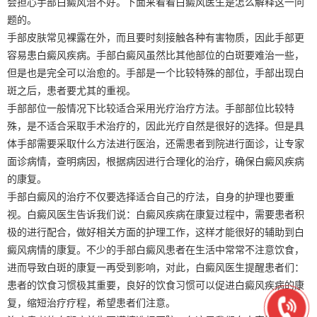
会担心手部白癜风治不好。下面来看看白癜风医生是怎么解释这一问
题的。
手部皮肤常见裸露在外，而且要时刻接触各种有害物质，因此手部更
容易患白癜风疾病。手部白癜风虽然比其他部位的白斑要难治一些，
但是也是完全可以治愈的。手部是一个比较特殊的部位，手部出现白
斑之后，患者要尤其的重视。
手部部位一般情况下比较适合采用光疗治疗方法。手部部位比较特
殊，是不适合采取手术治疗的，因此光疗自然是很好的选择。但是具
体手部需要采取什么方法进行医治，还需患者到院进行面诊，让专家
面诊病情，查明病因，根据病因进行合理化的治疗，确保白癜风疾病
的康复。
手部白癜风的治疗不仅要选择适合自己的疗法，自身的护理也要重
视。白癜风医生告诉我们说：白癜风疾病在康复过程中，需要患者积
极的进行配合，做好相关方面的护理工作，这样才能很好的辅助到白
癜风病情的康复。不少的手部白癜风患者在生活中常常不注意饮食，
进而导致白斑的康复一再受到影响，对此，白癜风医生提醒患者们：
患者的饮食习惯极其重要，良好的饮食习惯可以促进白癜风疾病的康
复，缩短治疗疗程，希望患者们注意。