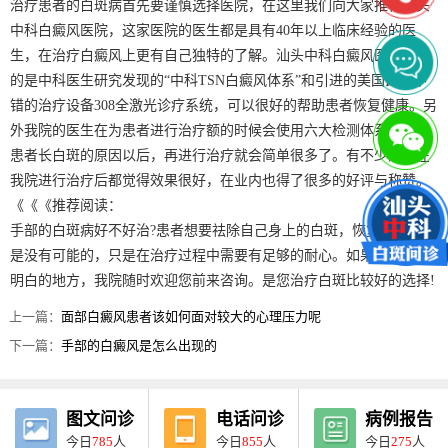
治疗患者的白斑病首先要谨慎选择医院，在这里我们向大家推荐汕头
中科白癜风医院，这家医院的医生都是具有40年以上临床经验的医
生，在治疗白癜风上更有自己独特的了解。汕头中科白癜风医院采用
的是中科医生研究发现的“中科TSN白癜风体系”和引进的美国比较不
错的治疗设备308全激光诊疗系统，可以很好的帮助患者恢复健康。另
外我院的医生在为患者进行治疗额的时候会使用六大检测体系，找到
患者长白斑的原因以后，再进行治疗就会简单很多了。有不少患者在
我院进行治疗后都觉得效果很好，在业内也得了很多的好评与称赞。
《《《推荐阅读：
手部的白斑病好不好治?患者想要祛除自己身上的白斑，恢复健康并不
是没有可能的，只是在治疗过程中需要有足够的耐心。如果您还有不
明白的地方，我院随时欢迎您前来咨询。是您治疗白斑比较好的选择!
上一篇：
面部白癜风患者该如何面对较大的心理压力呢
下一篇：
手部的白癜风是怎么出现的
图文问诊
电话问诊
病例报告
今日
785
人
今日
855
人
今日
275
人