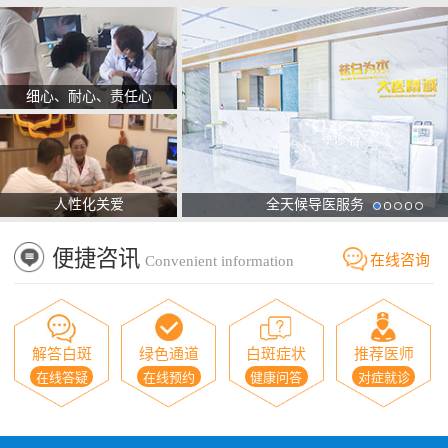
细心、耐心、责任心
人性化关爱
全天候导医服务
便捷咨讯
在线咨询
Convenient information
解答白斑
绿色通道
白斑症状
推荐医师
在线答疑
在线预约
健康问答
对症就诊