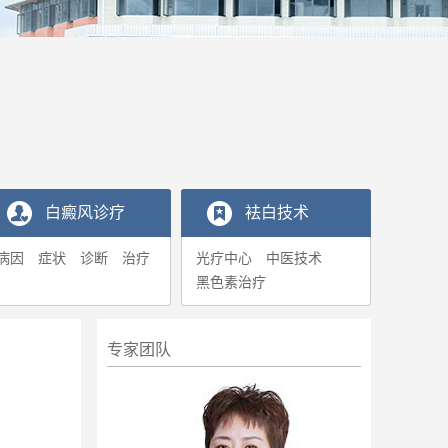
白癜风诊疗
袪白技术
病因
症状
诊断
治疗
光疗中心
中医技术
黑色素治疗
专家团队