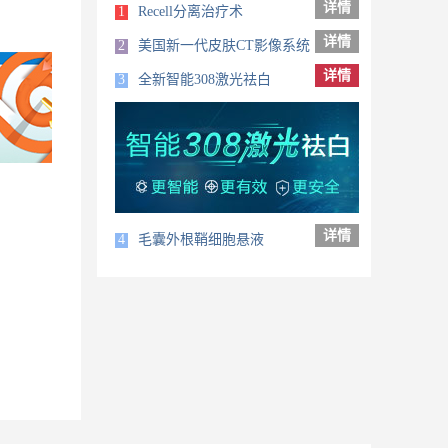
详情
1
Recell分离治疗术
详情
2
美国新一代皮肤CT影像系统
详情
3
全新智能308激光祛白
详情
4
毛囊外根鞘细胞悬液