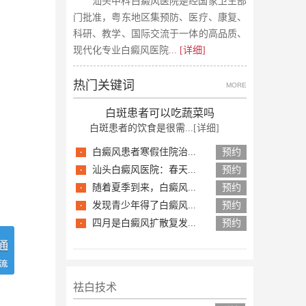
汕头中科白癜风医院是经国家卫生部
门批准，粤东地区集预防、医疗、康复、
科研、教学、国际交流于一体的高品质、
现代化专业白癜风医院
... [详细]
热门关键词
MORE
白斑患者可以吃蔬菜吗
白斑患者的饮食是很需...
[详细]
·
白癜风患者寒假住院治...
预约
·
汕头白癜风医院：春天...
预约
·
随着夏季到来，白癜风...
预约
·
发现青少年得了白癜风...
预约
·
四月是白癜风扩散复发...
预约
祛白技术