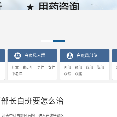
白癜风人群
白癜风部位
儿童
青少年
男性
女性
面部
颈部
背部
胸部
中老年
双臂
双腿
面部长白斑要怎么治
7-26 汕头中科白癜风医院
进入在线答疑区