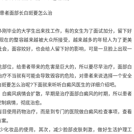
多刚毕业的大学生出来找工作，有的女生为了面试加分，留下好
现在的整容越来越被大众所接受，越来越多的年轻人为了更美
社会，面容姣好，也会给人留下好的影响，可是一旦脸上出现一
。
危部位，给患者带来的危害是巨大的，所以要尽早治疗，面部白
治疗不当就有可能会导致毁容的危险，对患者来说选择一个安全
白斑要怎么治呢?下面就来听听白癜风医生的详细介绍吧。
，白癜风病情会扩散，早期是治疗面部白癜风的时期，所以患者
控制病情，彻底治愈。
盲目使用药物治疗，而是到专门的医院做白癜风检查事项，查看
方案。
少化妆品的使用，其次，减少脸部皮肤刺激，做好生活护理工