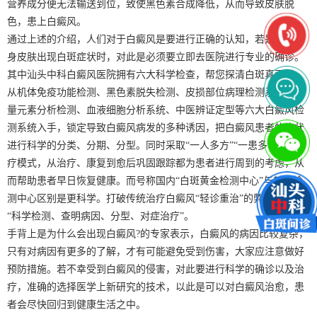
营养成分便无法输送到位，致使黑色素合成降低，从而导致皮肤脱
色，患上白癜风。
通过上述的介绍，人们对于白癜风是要进行正确的认知，若是发现自
身皮肤出现白斑症状时，对此是必须要立即去医院进行专业的确诊。
其中汕头中科白癜风医院拥有六大科学检查，帮您探清白斑真面目。
从机体免疫功能检测、黑色素脱失检测、皮损部位病理检测系统、微
量元素分析检测、血液细胞分析系统、中医辨证定型等六大白癜风检
测系统入手，锁定导致白癜风病发的多种诱因，把白癜风患者的症状
进行科学的分类、分期、分型。同时采取“一人多方”“一患多专”的治
疗模式，从治疗、康复到愈后巩固跟踪都为患者进行周到的考虑，从
而帮助患者早日恢复健康。而号称国内“白斑黄金检测中心”与其它检
测中心区别是更科学。打破传统治疗白癜风“轻诊重治”的弊端，倡导
“科学检测、查明病因、分型、对症治疗”。
手背上是为什么会出现白癜风?的专家表示，白癜风的病因比较复杂，
只有对病因有更多的了解，才有可能避免受到伤害，大家应注意做好
预防措施。若不幸受到白癜风的侵害，对此要进行科学的确诊以及治
疗，准确的选择医学上新研究的技术，以此是可以对白癜风治愈，患
者会尽快回归到健康生活之中。