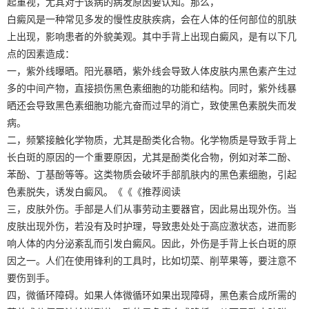
起重视，尤其对于该病的病发原因要认知。那么，
白癜风是一种常见多发的慢性皮肤疾病，会在人体的任何部位的肌肤
上出现，影响患者的外貌美观。其中手背上出现白癜风，是有以下几
点的因素造成：
一，紫外线曝晒。阳光暴晒，紫外线会导致人体皮肤内黑色素产生过
多的中间产物，直接损伤黑色素细胞的功能和结构。同时，紫外线暴
晒还会导致黑色素细胞功能亢奋而过早的消亡，致使黑色素脱失而发
病。
二，频繁接触化学物质，尤其是酚类化合物。化学物质是导致手背上
长白斑的原因的一个重要原因，尤其是酚类化合物，例如对苯二酚、
苯酚、丁基酚等等。这类物质会破坏手部肌肤内的黑色素细胞，引起
色素脱失，诱发白癜风。《《《推荐阅读
三，皮肤外伤。手部是人们从事劳动主要器官，因此易出现外伤。当
皮肤出现外伤，若没有及时护理，导致患处处于高应激状态，进而影
响人体的内分泌紊乱而引发白癜风。因此，外伤是手背上长白斑的原
因之一。人们在使用锋利的工具时，比如切菜、削苹果等，要注意不
要伤到手。
四，微循环障碍。如果人体微循环如果出现障碍，黑色素合成所需的