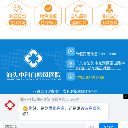
解答白斑
绿色通道
白斑症状
推荐医师
在线答疑
在线预约
健康问答
对症就诊
节假日无休息8:00~18:00
广东省汕头市龙湖区泰山路50
号(汕头动车站正对面)
0754-88051666
互联网ICP备案：粤ICP备20004767号
×
汕头中科白癜风医院-在线咨询
13:28:40
你好，是刚
发现白斑
，还是确诊
有白癜风
呢？