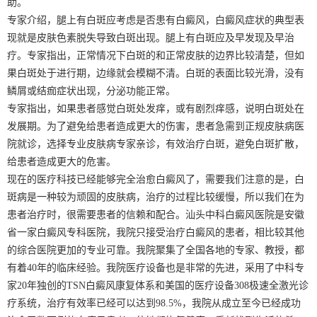
助。
专家介绍，腿上有白斑应考虑是否患有白癜风，白癜风症状的典型表
现就是皮肤色素脱失导致白斑出现。腿上有白斑应及早发现及早治
疗。专家指出，正常情况下白斑的和正常皮肤的边界比较清楚，但如
果白斑处于进行期，边缘就会模糊不清。白斑的表面比较光滑，没有
鳞屑或结痂症状出现，分泌功能正常。
专家指出，如果患者感觉白斑处发痒，或有剧烈痒感，说明白斑处在
发展期。为了避免给患者造成更大的伤害，患者急需到正规皮肤病医
院就诊，选择专业皮肤病专家亲诊，有效治疗白斑，避免白斑扩散，
给患者造成更大的危害。
现在的医疗科技已经能够完全治愈白癜风了，需要我们注意的是，白
斑病是一种较为顽固的皮肤病，治疗的过程比较缓慢，所以我们在为
患者治疗时，很需要患者的信赖和配合。汕头中科白癜风医院是安徽
省一家白癜风专科医院，我院只接受治疗白癜风的患者，相比较其他
的综合医院更加的专业可靠。我院聚集了全国各地的专家、教授，都
有着40年的临床经验。我院医疗设备也是非常的先进，采用了中科专
家20年独创的TSN白癜风康复体系和美国的医疗设备308极速全激光诊
疗系统，治疗有效率已经可以达到98.5%，我院从成立至今已经成功