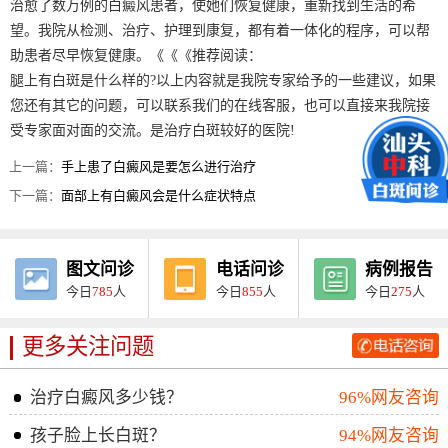
治愈了数万例的白癜风患者，使她们恢复健康，重新找到生活的希
望。我院从检测、治疗、护理到康复，都有着一体化的程序，可以帮
助患者尽早恢复健康。《《《推荐阅读：
腿上有白斑是什么样的?以上内容就是我院专家给予的一些建议，如果
您还有其它的问题，可以联系我们的在线客服，也可以直接来我院接
受专家面对面的交流。是治疗白斑较好的医院!
上一篇：
手上患了白癜风是要怎么进行治疗
下一篇：
面部上有白癜风会是什么症状特点
图文问诊
电话问诊
病例报告
今日
785
人
今日
855
人
今日
275
人
更多关注问题
治疗白癜风多少钱？
96%网友咨询
孩子脸上长白斑？
94%网友咨询