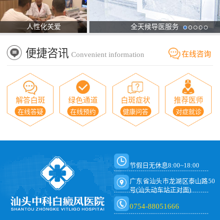
人性化关爱
全天候导医服务
便捷咨讯
在线咨询
Convenient information
解答白斑
绿色通道
白斑症状
推荐医师
在线答疑
在线预约
健康问答
对症就诊
节假日无休息8:00~18:00
广东省汕头市龙湖区泰山路50
号(汕头动车站正对面)
0754-88051666