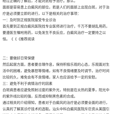
经过正确的了解后，才能对此给予治疗。那么，
面部是容易患上白癜风的部位，若是人们的面部上出现白斑，对于治
疗是必须要立即的进行，以下是相关的治疗事项：
一：及时到正规医院接受专业诊治
首先要到正规白癜风医院找专业医师进行治疗，千万不要胡乱用药，
要遵医生嘱咐用药，以免发生不良反应，白癜风治疗一定要持之以
恒。《《《推荐阅读
二：要做好日常保健
然后起居方面，患者要合理作息，保持积极乐观的心态，乐观面对生
活中的困难，避免暴怒等情绪，如有不良情绪要及时调节，治疗时间
比较的久，难免会有不良情绪，家人也应该给予一定的安慰。
三：避免不利于病情治疗的因素
白斑病患者应避免照射过度的紫外光，特别是在炎热的夏季，阳光中
的紫外线比较的强，反而或抑制黑色素的合成。
通过相关的介绍得知，患者对于白癜风的治疗是必须要全面的进行，
认真的了解其诊疗技术的选取。汕头中科白癜风医院斥巨资从美国引