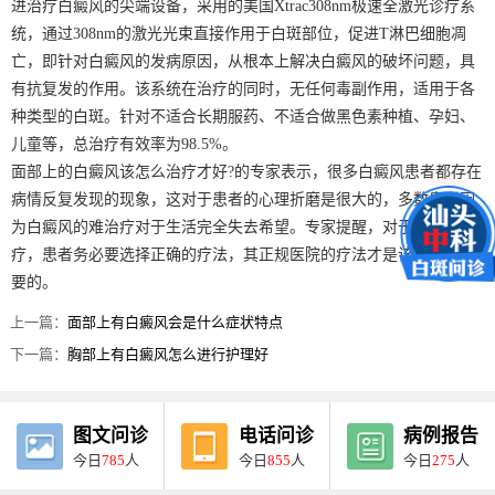
进治疗白癜风的尖端设备，采用的美国Xtrac308nm极速全激光诊疗系
统，通过308nm的激光光束直接作用于白斑部位，促进T淋巴细胞凋
亡，即针对白癜风的发病原因，从根本上解决白癜风的破坏问题，具
有抗复发的作用。该系统在治疗的同时，无任何毒副作用，适用于各
种类型的白斑。针对不适合长期服药、不适合做黑色素种植、孕妇、
儿童等，总治疗有效率为98.5%。
面部上的白癜风该怎么治疗才好?的专家表示，很多白癜风患者都存在
病情反复发现的现象，这对于患者的心理折磨是很大的，多数患者因
为白癜风的难治疗对于生活完全失去希望。专家提醒，对于此病的治
疗，患者务必要选择正确的疗法，其正规医院的疗法才是该病患者需
要的。
上一篇：
面部上有白癜风会是什么症状特点
下一篇：
胸部上有白癜风怎么进行护理好
图文问诊
电话问诊
病例报告
今日
785
人
今日
855
人
今日
275
人