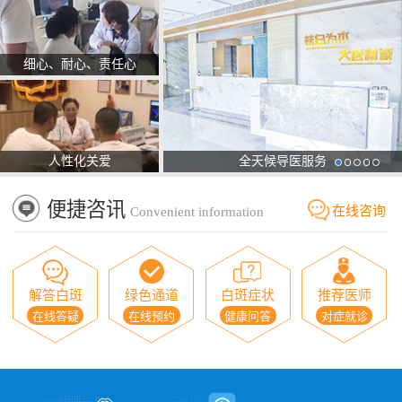
细心、耐心、责任心
人性化关爱
全天候导医服务
便捷咨讯
在线咨询
Convenient information
解答白斑
绿色通道
白斑症状
推荐医师
在线答疑
在线预约
健康问答
对症就诊