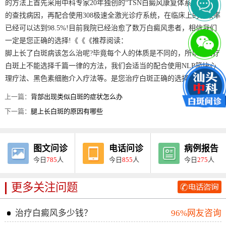
的方法上首先采用中科专家20年独创的“TSN白癜风康复体系”为患者
的查找病因，再配合使用308极速全激光诊疗系统，在临床上的有效率
已经可以达到98.5%!目前我院已经治愈了数万白癜风患者，相信我们
一定是您正确的选择!《《《推荐阅读：
脚上长了白斑病该怎么治呢?毕竟每个人的体质是不同的，所以在治疗
白斑上不能选择千篇一律的方法，我们会适当的配合使用NLP简快心
理疗法、黑色素细胞介入疗法等。是您治疗白斑正确的选择!
上一篇：
背部出现类似白斑的症状怎么办
下一篇：
腿上长白斑的原因有哪些
图文问诊
电话问诊
病例报告
今日
785
人
今日
855
人
今日
275
人
更多关注问题
治疗白癜风多少钱？
96%网友咨询