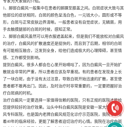
专家为大家做的介绍。
1、脚部白癜风一般集中在患者的脚踝至膝盖之间。白斑症状大致与其
他部位的症状相同，白斑的颜色呈浅白色，一元钱大小，圆形或不等
形，白斑与正常皮肤边界清晰。一般患者没有自觉症状，无鳞屑，用
手去触摸腿部的白斑的时候，感知正常。
2、脚部白癜风虽然可以用衣服遮盖起来，但是我们不能放松对白癜风
的治疗，白癜风的扩散速度还是挺快的，而且到了后期，相邻的白斑
有可能相互融合，泛发到全身，给他们造成极大的心理障碍，甚至情
感、工作都受到影响。
提到白癜风，很多人都会在心里开始嘀咕了，因为白癜风一旦开始扩
散就会非常的严重，所以患者应该及早重视。有的患者在发现身上长
了一块白斑，由于没有太过注意，导致白斑开始迅速的扩散，甚至使
患者都不敢再出门。因此，及时治疗时非常重要的，一定要把握好治
疗白斑病的时机。
治疗白癜风一定要选择一家值得信赖的医院，只有正规的医院才能给
您提供较好的治疗效果。汕头中科白癜风医院是安徽一家大型的白癜
风专科医院，也是国内老牌白癜风规范化诊疗示范医院，我院专家有
着40年的临床经验，更能了解患者迫切治疗的心情。我院在治疗白斑