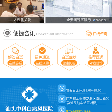
人性化关爱
全天候导医服务
便捷咨讯
在线咨询
Convenient information
解答白斑
绿色通道
白斑症状
推荐医师
在线答疑
在线预约
健康问答
对症就诊
节假日无休息8:00~18:00
广东省汕头市龙湖区泰山路50
号(汕头动车站正对面)
0754-88051666