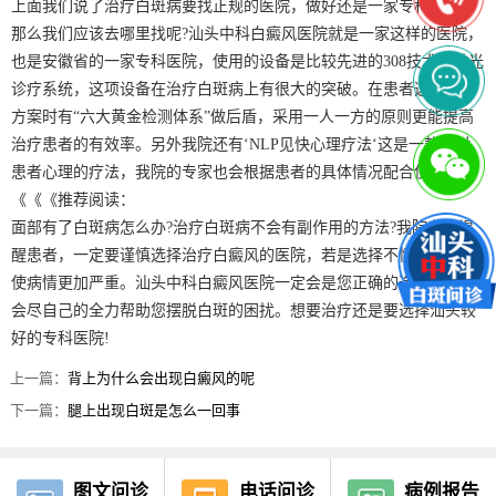
上面我们说了治疗白斑病要找正规的医院，做好还是一家专科医院，
那么我们应该去哪里找呢?汕头中科白癜风医院就是一家这样的医院，
也是安徽省的一家专科医院，使用的设备是比较先进的308技术全激光
诊疗系统，这项设备在治疗白斑病上有很大的突破。在患者选用治疗
方案时有“六大黄金检测体系”做后盾，采用一人一方的原则更能提高
治疗患者的有效率。另外我院还有‘NLP见快心理疗法‘这是一款针对
患者心理的疗法，我院的专家也会根据患者的具体情况配合使用。
《《《推荐阅读：
面部有了白斑病怎么办?治疗白斑病不会有副作用的方法?我院专家提
醒患者，一定要谨慎选择治疗白癜风的医院，若是选择不慎很可能会
使病情更加严重。汕头中科白癜风医院一定会是您正确的选择，我们
会尽自己的全力帮助您摆脱白斑的困扰。想要治疗还是要选择汕头较
好的专科医院!
上一篇：
背上为什么会出现白癜风的呢
下一篇：
腿上出现白斑是怎么一回事
图文问诊
电话问诊
病例报告