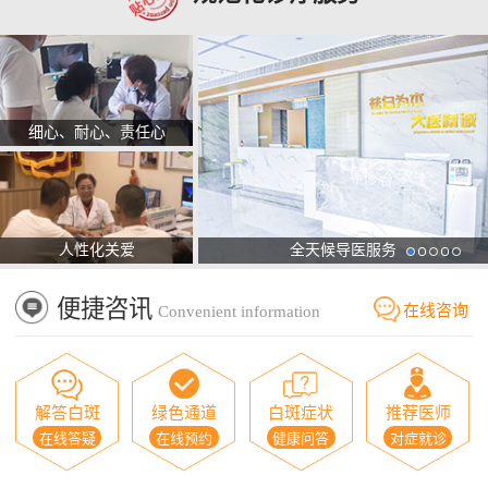
细心、耐心、责任心
人性化关爱
全天候导医服务
便捷咨讯
在线咨询
Convenient information
解答白斑
绿色通道
白斑症状
推荐医师
在线答疑
在线预约
健康问答
对症就诊