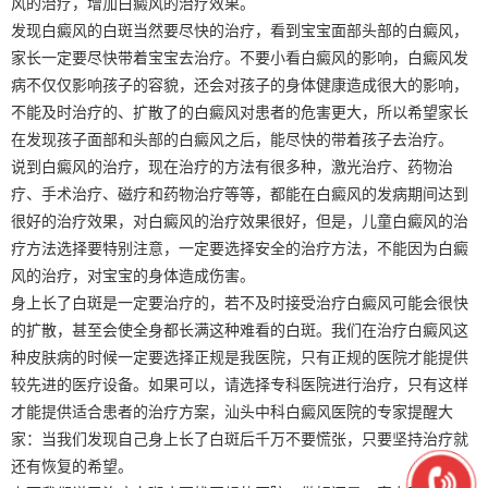
风的治疗，增加白癜风的治疗效果。
发现白癜风的白斑当然要尽快的治疗，看到宝宝面部头部的白癜风，
家长一定要尽快带着宝宝去治疗。不要小看白癜风的影响，白癜风发
病不仅仅影响孩子的容貌，还会对孩子的身体健康造成很大的影响，
不能及时治疗的、扩散了的白癜风对患者的危害更大，所以希望家长
在发现孩子面部和头部的白癜风之后，能尽快的带着孩子去治疗。
说到白癜风的治疗，现在治疗的方法有很多种，激光治疗、药物治
疗、手术治疗、磁疗和药物治疗等等，都能在白癜风的发病期间达到
很好的治疗效果，对白癜风的治疗效果很好，但是，儿童白癜风的治
疗方法选择要特别注意，一定要选择安全的治疗方法，不能因为白癜
风的治疗，对宝宝的身体造成伤害。
身上长了白斑是一定要治疗的，若不及时接受治疗白癜风可能会很快
的扩散，甚至会使全身都长满这种难看的白斑。我们在治疗白癜风这
种皮肤病的时候一定要选择正规是我医院，只有正规的医院才能提供
较先进的医疗设备。如果可以，请选择专科医院进行治疗，只有这样
才能提供适合患者的治疗方案，汕头中科白癜风医院的专家提醒大
家：当我们发现自己身上长了白斑后千万不要慌张，只要坚持治疗就
还有恢复的希望。