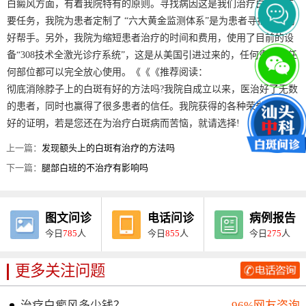
白癜风方面，有着我院特有的原则。寻找病因这是我们治疗白斑的首
要任务，我院为患者定制了 “六大黄金监测体系”是为患者寻找病因的
好帮手。另外，我院为缩短患者治疗的时间和费用，使用了目前的设
备“308技术全激光诊疗系统”，这是从美国引进过来的，任何患者的任
何部位都可以完全放心使用。《《《推荐阅读：
彻底消除脖子上的白斑有好的方法吗?我院自成立以来，医治好了无数
的患者，同时也赢得了很多患者的信任。我院获得的各种荣誉就是较
好的证明，若是您还在为治疗白斑病而苦恼，就请选择!
上一篇：
发现额头上的白斑有治疗的方法吗
下一篇：
腿部白班的不治疗有影响吗
图文问诊
电话问诊
病例报告
今日
785
人
今日
855
人
今日
275
人
更多关注问题
治疗白癜风多少钱？
96%网友咨询