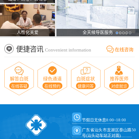
人性化关爱
全天候导医服务
便捷咨讯
在线咨询
Convenient information
解答白斑
绿色通道
白斑症状
推荐医师
在线答疑
在线预约
健康问答
对症就诊
节假日无休息8:00~18:00
广东省汕头市龙湖区泰山路50
号(汕头动车站正对面)