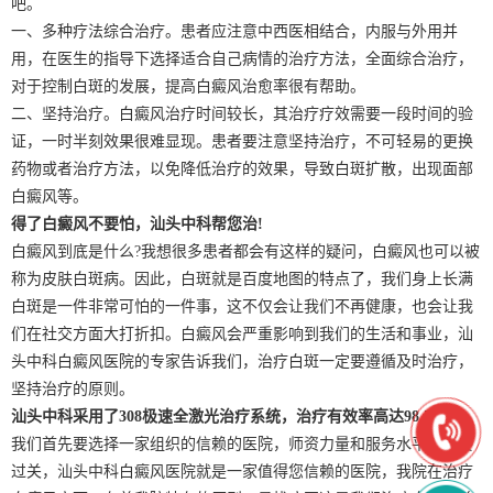
吧。
一、多种疗法综合治疗。患者应注意中西医相结合，内服与外用并
用，在医生的指导下选择适合自己病情的治疗方法，全面综合治疗，
对于控制白斑的发展，提高白癜风治愈率很有帮助。
二、坚持治疗。白癜风治疗时间较长，其治疗疗效需要一段时间的验
证，一时半刻效果很难显现。患者要注意坚持治疗，不可轻易的更换
药物或者治疗方法，以免降低治疗的效果，导致白斑扩散，出现面部
白癜风等。
得了白癜风不要怕，汕头中科帮您治!
白癜风到底是什么?我想很多患者都会有这样的疑问，白癜风也可以被
称为皮肤白斑病。因此，白斑就是百度地图的特点了，我们身上长满
白斑是一件非常可怕的一件事，这不仅会让我们不再健康，也会让我
们在社交方面大打折扣。白癜风会严重影响到我们的生活和事业，汕
头中科白癜风医院的专家告诉我们，治疗白斑一定要遵循及时治疗，
坚持治疗的原则。
汕头中科采用了308极速全激光治疗系统，治疗有效率高达98.5%!
我们首先要选择一家组织的信赖的医院，师资力量和服务水平一定要
过关，汕头中科白癜风医院就是一家值得您信赖的医院，我院在治疗