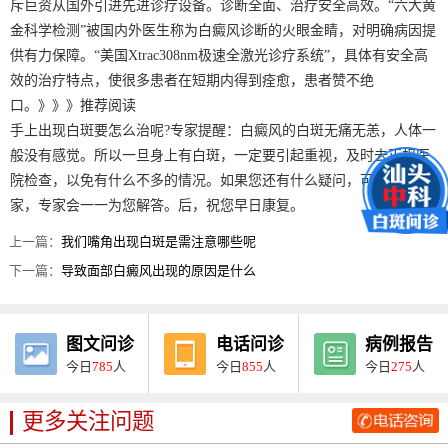
斥巨资从国外引进先进诊疗设备。诊断全面、治疗安全高效。“六大黄
金科学检测”被国内外医生称为白癜风诊断的火眼金睛，对明确病因提
供有力保障。“美国Xtrac308nm极速全激光诊疗系统”，具体有安全高
效的治疗特点，使很多患者在短期内得到痊愈，患者赞不绝
口。》》》推荐阅读
手上出现白斑要怎么治呢?专家提醒：白癜风的白斑无痛无恙，人体一
般没有感觉。所以一旦身上有白斑，一定要引起重视，及时去正规医
院检查，以免有什么不多的情况。如果您还有什么疑问，可以咨询专
家，专家会一一为您解答。后，祝您早日康复。
上一篇：
我们嘴角出现白斑是需注意哪些呢
下一篇：
导致面部白癜风出现的原因是什么
图文问诊
电话问诊
病例报告
今日
785
人
今日
855
人
今日
275
人
更多关注问题