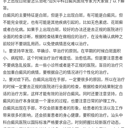
手上出现白斑要怎么治呢?汕头中科白癜风医院专家为大家做了以下解
答。
白癜风的主要特征是白斑，但是手上出现白斑，有可能是白癜风，但
不能完全很定，也有可能是其他疾病引起的，比如无色素痣、花斑癣
或者白化病。如果手上出现白斑，较好的办法还是去正规的医院进行
全面的检查诊断，根据检查结果在做相应的治疗，在没有确认病种之
前较好不要胡乱用药，以免使病情恶化难以治疗。
1。要坚持早发现、早确诊、早治疗的原则。在早期的时候白斑面积
小、病程短，这个时候治疗治疗难度低、治愈低高。但是要注意患者
不要病急乱投医，去一些小诊所或者是不正规的医院，盲目的治疗只
会加重白癜风的病情，要根据自己的情况进行个性化的治疗。
2。要对症下药。白癜风出现在手部，一定要很多的原因，所以在治疗
的时候一定要去正规的医院进行全面的检查，根据检查的结果制定合
适的治疗方案，这样才能有效的治好白癜风。同时还要注意坚持，白
癜风的治疗本身就是一个漫长的过程，也要注意日常的护理工作。
白癜风出现在手部，不仅会损害患者的形象，给患者的生活以及工作
带来很多的影响，还会损害患者的身心健康，要积极的治疗。汕头中
科白癜风医院以国际标准严格要求自己，时刻把握比较新医疗动态，