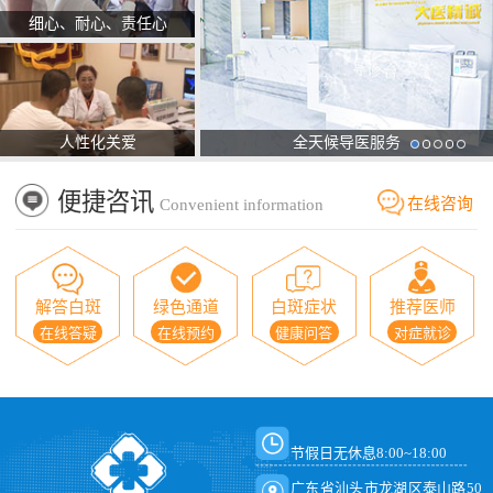
细心、耐心、责任心
人性化关爱
全天候导医服务
便捷咨讯
在线咨询
Convenient information
解答白斑
绿色通道
白斑症状
推荐医师
在线答疑
在线预约
健康问答
对症就诊
节假日无休息8:00~18:00
广东省汕头市龙湖区泰山路50