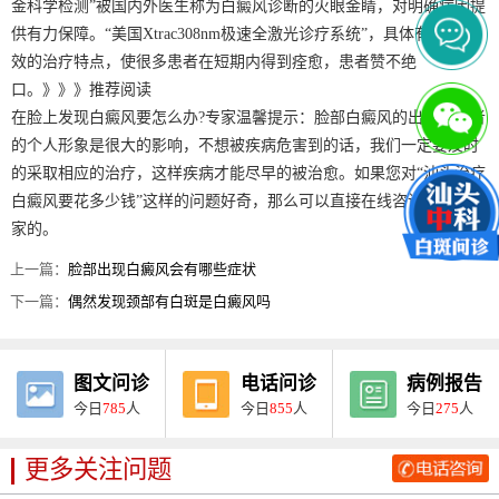
金科学检测”被国内外医生称为白癜风诊断的火眼金睛，对明确病因提
供有力保障。“美国Xtrac308nm极速全激光诊疗系统”，具体有安全高
效的治疗特点，使很多患者在短期内得到痊愈，患者赞不绝
口。》》》推荐阅读
在脸上发现白癜风要怎么办?专家温馨提示：脸部白癜风的出现会患者
的个人形象是很大的影响，不想被疾病危害到的话，我们一定要及时
的采取相应的治疗，这样疾病才能尽早的被治愈。如果您对“汕头治疗
白癜风要花多少钱”这样的问题好奇，那么可以直接在线咨询我们的专
家的。
上一篇：
脸部出现白癜风会有哪些症状
下一篇：
偶然发现颈部有白斑是白癜风吗
图文问诊
电话问诊
病例报告
今日
785
人
今日
855
人
今日
275
人
更多关注问题