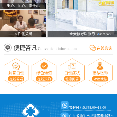
细心、耐心、责任心
人性化关爱
全天候导医服务
便捷咨讯
在线咨询
Convenient information
解答白斑
绿色通道
白斑症状
推荐医师
在线答疑
在线预约
健康问答
对症就诊
节假日无休息8:00~18:00
广东省汕头市龙湖区泰山路50