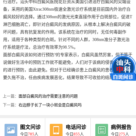
行治疗。汕头中科白癜风医院花巨资从美国引进治疗白癜风的尖端设
备，采用的美国Xtrac308nm极速全激光诊疗系统是目前国内外治疗白
癜风较好的选择。通过308nm的激光光束直接作用于白斑部位，促进T
淋巴细胞凋亡，即针对白癜风的发病原因，从根本上解决白癜风的破
坏问题，具有抗复发的作用。该系统在治疗的同时，无任何毒副作
用，适用于各种类型的白斑。针对不同的人群，308nm准分子激光治
疗系统是疗法，总治疗有效率为98.5%。
面部白癜风该如何进行预防?的专家表示，白癜风虽然厉害，但不等于
说做好生活中的预防工作就不能避免，人们对于该病的侵害是要有效
的进行预防，由此避免。但对于已经确诊患上白癜风的患者，千万不
要久拖不治，任由疾病发展恶化，结果导致不可收拾的结局。
上一篇：
面部白癜风的治疗需要注意的问题
下一篇：
右边脖子长了一块小斑会是白癜风吗
图文问诊
电话问诊
病例报告
今日
785
人
今日
855
人
今日
275
人