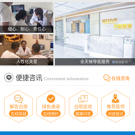
细心、耐心、责任心
人性化关爱
全天候导医服务
便捷咨讯
在线咨询
Convenient information
解答白斑
绿色通道
白斑症状
推荐医师
在线答疑
在线预约
健康问答
对症就诊