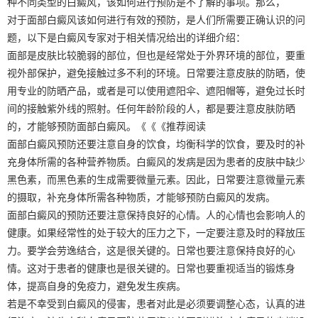
种不同类型的白癜风，该如何进行预防是不了解的事项。那么，
对于面部白癜风该如何进行有效的预防，是人们所需要正确认识的问
题，以下是白癜风专家对于相关情况给出的详细介绍：
面部是皮肤比较脆弱的部位，但也是经常处于外界环境的部位，要重
视外部保护，避免接触过多不利的环境。日常要注意皮肤的防晒，使
用专业的防晒产品，或者是可以使用遮阳伞、遮阳帽等，避免过长时
间的接触紫外线的照射。任何年龄阶段的人，都是要注意皮肤防晒
的，才能够预防面部白癜风。《《《推荐阅读
面部白癜风预防还要注意自身的饮食，均衡科学的饮食，要及时的补
充身体所需的各种营养物质。白癜风的发病是因为患者的皮肤中缺少
黑色素，而黑色素的生成需要微量元素。因此，日常要注意微量元素
的摄取，补充身体所需各种物质，才能够预防白癜风的发病。
面部白癜风的预防还要注意保持良好的心情。人的心情也会影响人的
健康。如果经常性的处于较大的压力之下，一定要注意及时的释放压
力。要学会劳逸结合，这是很关键的。日常也要注意保持良好的心
情。这对于患者的健康也是很关键的。日常也要重视适当的锻炼身
体，提高自身的免疫力，避免发生疾病。
若是不幸受到白癜风的侵害，患者对此是必须要调整心态，认真的进