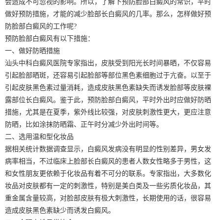
会造成不可忽视的影响。所以，了解下预防脸部白癜风的常识，平时
做好预防措施，才能的减少脸部长白癜风的几率。那么，怎样做好预
防脸部白癜风的工作呢?
预防脸部白癜风有以下措施：
一、做好防晒措施
汕头中科白癜风医院专家指出，皮肤受到阳光长时间暴晒，不仅容易
引起脸部晒斑，还容易引起脸部等部位黑色素细胞过于亢奋。以至于
引起皮肤黑色素过量消耗，造成皮肤黑色素缺失而诱发脸部等皮肤裸
露部位长白癜风。鉴于此，预防脸部白癜风，平时外出时应做好防晒
措施，尤其是在夏季，紫外线比较强，对皮肤刺激性更大，更应注意
防晒，比如涂抹防晒霜、正午时分减少外出时间等。
二、选用温和型化妆品
据相关统计数据调查显示，白癜风发病没有明显的性别差异，男女发
病率相当，不过临床上脸部长白癜风的患者人数女性略多于男性，这
和女性朋友更依赖于化妆品有着不可分的联系。专家指出，大多数化
妆品对皮肤都有一定的刺激性，特别是美白类及一些劣质化妆品，其
重金属含量较高，对脸部皮肤有极大刺激性，长期使用的话，很容易
造成皮肤黑色素缺少而诱发白癜风。