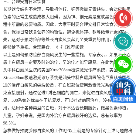
三、合理安排日常饮食
长期饮食结构不合理，导致机体锌、铜等微量元素缺失，会对皮肤黑
色素的正常生成造成极大阻碍，因为锌、铜元素是皮肤黑色素生成过
程中所需的必要物质。因此，大家平时要合理安排日常饮食，合理膳
食，保障日常饮食营养的均衡性，避免机体锌、铜等微量元素的缺
失，这对于预防脸部等处长白癜风会起到至关重要的作用，希望大家
能够给予重视，合理膳食。《《《推荐阅读
以上是如何预防脸部白癜风发生的一些措施，专家表示，如果不小心
患上白癜风一定要及时的治疗，早治疗才能早康复。在此为您推荐汕
头中科白癜风医院的美国Xtrac308nm极速激光诊疗系统，美国
Xtrac308nm极速激光诊疗系统是汕头中科白癜风医院花巨资从美国引
进的治疗白癜风的尖端设备，在白斑部位使用激素激光系统的激光光
束直接照射，通过促进T淋巴细胞的凋亡，来促进白癜风患者的康
复，308系统的优点在于抗复发，可以针对病因治疗，没有任何副作
用，适用于各种类型的白斑，对于不适合长期服药，做黑色素种植，
儿童，孕妇来说，是国内外治疗白癜风较好的选择，总有效率为
98.5%。
怎样做好预防脸部白癜风的工作呢?以上就是的专家针对上述问题做出