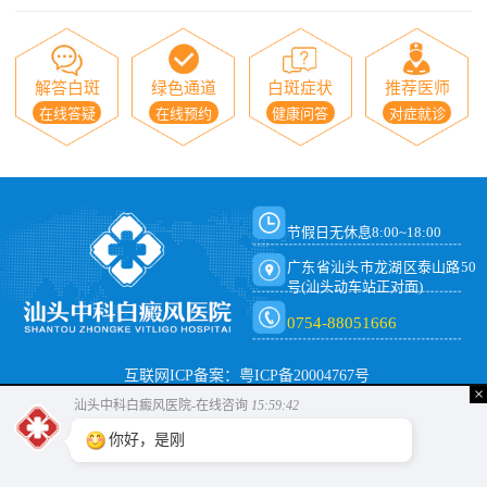
解答白斑
绿色通道
白斑症状
推荐医师
在线答疑
在线预约
健康问答
对症就诊
节假日无休息8:00~18:00
广东省汕头市龙湖区泰山路50
号(汕头动车站正对面)
0754-88051666
互联网ICP备案：粤ICP备20004767号
×
汕头中科白癜风医院-在线咨询
15:59:42
你好，是刚
发现白斑