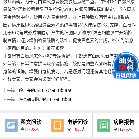
致病密码，为千万白癜风患者恢复肤色点燃希望。“中科TSN白癜风康
复体系”严格按照世界卫生组织(WHO)白癜风医院标准制定，成立国内
黄金检验中心，使用六大黄金检测，在上百种致病因素中找出致病
因，运用世界仪器极速全激光系统再辅以8大疗法技术为支撑，直接作
用于KC(角质形成细胞)，产生的细胞因子诱导T淋巴细胞凋亡开始控
制病情，逐步增加络氨酸酶的活性，促使黑色素的合成，终达到治愈
白癜风的目的。》》》推荐阅读
手部患有白癜风怎么办呢?专家提醒，手部患有白癜风治疗需要注重内
外兼治，日常注意护理及保健措施，较好是调整饮食结构，适当进行
身体的锻炼，增强自身抗病力。若是您对问题还有其他疑问，可咨询
在线专家，专家会为您做详细解答。
上一篇：
脸上长的小白点会是白癜风吗
下一篇：
怎么确认胸部的白点是白癜风
图文问诊
电话问诊
病例报告
今日
785
人
今日
855
人
今日
275
人