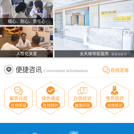
细心、耐心、责任心
人性化关爱
全天候导医服务
便捷咨讯
在线咨询
Convenient information
解答白斑
绿色通道
白斑症状
推荐医师
在线答疑
在线预约
健康问答
对症就诊