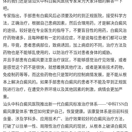
体的我们还是请汕头中科白癜风医院专家来为大家详细的解答一下
吧。
专家指出，手部患有白癜风后必须要及时的到正规医院，接受科学方
法，正确治疗，根据自己患病因素，然后合理用药，才是解决白癜风
的途径。较好是在专业医生的指导下，不要盲目性的用药，白癜风治
疗药物诸多，且每种都有一定的适应症，不是说每位患者们都可以使
用，毕竟，患者患病部位，致病诱因，加上病症的不同，治疗方法及
药物也是不能够乱使用的，以防治疗不当对患者身体的威胁。
并且手部患有白癜风要注意治疗误区，不能够感觉治疗见效慢，或者
是感觉这个药不是很快，就想着换其他疗法，或者是某些技术药物，
免疫制药等等，而这些药物也只是暂时的控制病情发展，是不能从根
本上解决白癜风的。如果手部患有白癜风的患者不不能及早到正规医
院进行治疗，在遭受外界环境以及其他因素的刺激，病情会更加严
重。
汕头中科白癜风医院推出新一代白癜风标准治疗体系——“中科TSN白
癜风康复体系”教您如何爱护自己，恢复健康。该康复体系是目前科技
含量、涉及学科多、应用技术广、治疗效果较好的白癜风治疗方法，
打破了以往单一性、局限性治疗白癜风的现状，从根本上破译白癜风