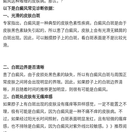
癜风这种难缠的皮肤病。那么，?
以下是白癜风常见诊断依据：
一、光滑的皮肤白斑
专家指出，白癜风是一种典型的皮肤色素性疾病，白癜风白斑是由于
皮肤黑色素缺失引起的，所以患了白癜风，皮肤上会有光滑无鳞屑的
白斑出现。因此，可以触摸脖子上的白斑，看白斑表面是不是比较光
滑。
二、白斑边界是否清晰
患了白癜风，由于皮损处黑色素的缺失，所以有白癜风白斑与周围正
常皮肤之间将会出现明显的界限。因此，如果脖子上的白斑边界清
晰，并且随着时间的推移更加明显，则很有可能是白癜风。
三、白斑处皮肤有无瘙痒感
如果脖子上有白斑出现的皮肤没有瘙痒等异样感觉，一定不能置之不
理，极有可能是白癜风，因为白癜风是一种不痛不痒的皮肤病。不
过，如果经过阳光长时间照射，白斑表面明显发红，且有轻微的瘙痒
感，也不排除是白癜风，因为白癜风对紫外线比较敏感。》》推荐阅