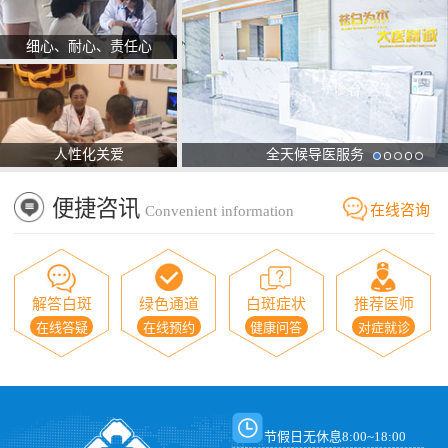
细心、耐心、责任心
人性化关爱
全天候导医服务
便捷咨讯
在线咨询
Convenient information
解答白斑
绿色通道
白斑症状
推荐医师
在线答疑
在线预约
健康问答
对症就诊
节假日无休息8:00~18:00