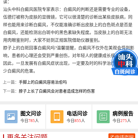
读：
汕头中科白癜风医院专家表示：白癜风的判断还是需要专业的设备，
伍德灯被称为皮肤的显微镜，它可以很清楚的诊断出某些皮肤病，同
样也能用来诊断白癜风，不仅能准确诊断出皮肤上的白色斑点是否是
白癜风，还能检测出白斑中的黑色素缺失程度。当皮肤上的白斑无法
用肉眼鉴别时，大家不妨到正规医院借助仪器鉴别。
脖子上的白斑回事白癜风吗?温馨提醒，白癜风不仅外在美观会受到影
响，患者的心理还会受到严重创伤，对年轻人的健康成长极为不利。
因此，一旦发展有白癜风症状出现，一定要及时的科学治疗，尽量减
少白癜风的危害。
上一篇：
手脚上的白癜风容易治愈吗
下一篇：
脖子上长了白癜风会对患者造成怎样的伤害
图文问诊
电话问诊
病例报告
今日
785
人
今日
855
人
今日
275
人
更多关注问题