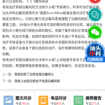
是可以治好的。《《《推荐阅读
有效治疗背部白癜风的方法有什么呢?专家表示，科学的治疗是关键。
汕头中科白癜风医院作为“美国Xtrac308nm极速全激光诊疗系统”临床
指定应用中心，已经让数万名白癜风患者摆脱了白癜风困扰，走上了
康复之路。308准分子激光具有可调的靶向性良好的光斑，通过调节光
斑的大小使光线只照射白斑的部位，克服了紫外线对正常皮肤的不良
影响，在加大剂量、加快疗程的同时可大大减少不良反应。相对传统
治疗手段该准分子激光治疗系统具有众多国际领先的专利技术及优
势，适用于全身各个部位皮损的治疗，治疗效果特别明显，值得患者
信赖。
有效治疗背部白癜风的方法有什么呢?上述就是专家关于这个问题给出
的回答，希望能帮助到患者朋友。如果还有疑问，欢迎在线咨询。
上一篇：
背部出现了白斑会是白癜风么
下一篇：
背部上出现白斑会不会是白癜风呢
图文问诊
电话问诊
病例报告
今日
785
人
今日
855
人
今日
275
人