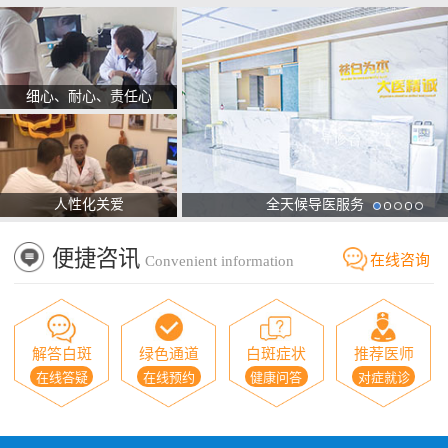
细心、耐心、责任心
人性化关爱
全天候导医服务
便捷咨讯
在线咨询
Convenient information
解答白斑
绿色通道
白斑症状
推荐医师
在线答疑
在线预约
健康问答
对症就诊