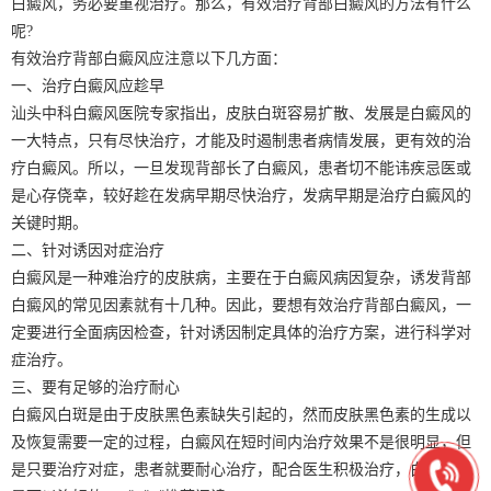
白癜风，务必要重视治疗。那么，有效治疗背部白癜风的方法有什么
呢?
有效治疗背部白癜风应注意以下几方面：
一、治疗白癜风应趁早
汕头中科白癜风医院专家指出，皮肤白斑容易扩散、发展是白癜风的
一大特点，只有尽快治疗，才能及时遏制患者病情发展，更有效的治
疗白癜风。所以，一旦发现背部长了白癜风，患者切不能讳疾忌医或
是心存侥幸，较好趁在发病早期尽快治疗，发病早期是治疗白癜风的
关键时期。
二、针对诱因对症治疗
白癜风是一种难治疗的皮肤病，主要在于白癜风病因复杂，诱发背部
白癜风的常见因素就有十几种。因此，要想有效治疗背部白癜风，一
定要进行全面病因检查，针对诱因制定具体的治疗方案，进行科学对
症治疗。
三、要有足够的治疗耐心
白癜风白斑是由于皮肤黑色素缺失引起的，然而皮肤黑色素的生成以
及恢复需要一定的过程，白癜风在短时间内治疗效果不是很明显，但
是只要治疗对症，患者就要耐心治疗，配合医生积极治疗，白癜风终