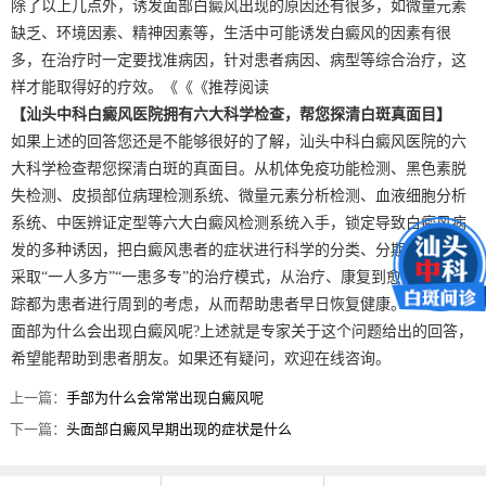
除了以上几点外，诱发面部白癜风出现的原因还有很多，如微量元素
缺乏、环境因素、精神因素等，生活中可能诱发白癜风的因素有很
多，在治疗时一定要找准病因，针对患者病因、病型等综合治疗，这
样才能取得好的疗效。《《《推荐阅读
【汕头中科白癜风医院拥有六大科学检查，帮您探清白斑真面目】
如果上述的回答您还是不能够很好的了解，汕头中科白癜风医院的六
大科学检查帮您探清白斑的真面目。从机体免疫功能检测、黑色素脱
失检测、皮损部位病理检测系统、微量元素分析检测、血液细胞分析
系统、中医辨证定型等六大白癜风检测系统入手，锁定导致白癜风病
发的多种诱因，把白癜风患者的症状进行科学的分类、分期、分型。
采取“一人多方”“一患多专”的治疗模式，从治疗、康复到愈后巩固跟
踪都为患者进行周到的考虑，从而帮助患者早日恢复健康。
面部为什么会出现白癜风呢?上述就是专家关于这个问题给出的回答，
希望能帮助到患者朋友。如果还有疑问，欢迎在线咨询。
上一篇：
手部为什么会常常出现白癜风呢
下一篇：
头面部白癜风早期出现的症状是什么