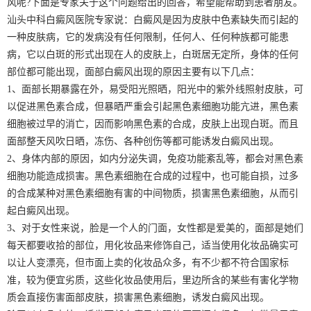
风呢?下面是专家关于这个问题给出的回答，希望能帮助到患者朋友。
汕头中科白癜风医院专家说：白癜风是因为皮肤中色素缺失而引起的
一种皮肤病，它的发病没有任何限制，任何人、任何种族都可能患
病，它以白斑的形式出现在人的皮肤上，白斑居无定所，身体的任何
部位都可能出现，面部白癜风出现的原因主要有以下几点：
1、面部长期暴露在外，易受阳光照晒，阳光中的紫外线照射皮肤，可
以促进黑色素合成，但暴晒严重会引起黑色素细胞功能亢进，黑色素
细胞被过早的消亡，因而影响黑色素的合成，皮肤上出现白斑。而且
面部整天风吹日晒，冻伤、各种创伤等都可能诱发白癜风出现。
2、身体内部的原因，如内分泌失调，免疫功能紊乱等，都会对黑色素
细胞功能造成损害。黑色素细胞在合成的过程中，也可能自损，过多
的合成某种对黑色素细胞有害的中间物质，损害黑色素细胞，从而引
起白癜风出现。
3、对于女性来说，脸是一个人的门面，女性都是爱美的，面部是她们
每天都要收拾的部位，用化妆品来修饰自己，适当使用化妆品确实可
以让人变漂亮，但市面上卖的化妆品众多，有不少都不符合国家标
准，较为便宜劣质，这些化妆品使用后，里边所含的某些有害化学物
质会直接伤害面部皮肤，损害黑色素细胞，诱发白癜风出现。