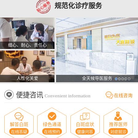
规范化诊疗服务
细心、耐心、责任心
人性化关爱
全天候导医服务
便捷咨讯
在线咨询
Convenient information
解答白斑
绿色通道
白斑症状
推荐医师
在线答疑
在线预约
健康问答
对症就诊