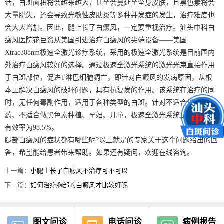
话，白斑面积将会越来越大，甚至会蔓延至全身皮肤，且黑色素将会
大量脱失，还会导致光敏性皮肤炎等多种并发症的发生，治疗难度也
会大大增加。因此，腿上长了白癜风，一定要重视治疗。汕头中科白
癜风医院花巨资从美国引进治疗白癜风的尖端设备——美国
Xtrac308nm极速全激光诊疗系统，采用的极速全激光系统是目前国内
外治疗白癜风较好的选择。通过极速全激光系统的激光光束直接作用
于白斑部位，促进T淋巴细胞凋亡，即针对白癜风的发病原因，从根
本上解决白癜风的破坏问题，具有抗复发的作用。该系统在治疗的同
时，无任何毒副作用，适用于各种类型的白斑。针对不适合长期服
药、不适合做黑色素种植、孕妇、儿童，极速全激光系统是疗法，总
有效率为98.5%。
腿部白癜风的症状都有哪些呢?以上就是的专家关于这个问题给出的回
答，希望能给患者带来帮助。如果还有疑问，欢迎在线咨询。
上一篇：
小腿上长了白癜风不治疗可不可以
下一篇：
如何治疗胸部的白癜风才比较好呢
图文问诊
电话问诊
病例报告