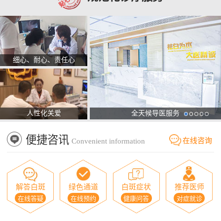
细心、耐心、责任心
人性化关爱
全天候导医服务
便捷咨讯
在线咨询
Convenient information
解答白斑
绿色通道
白斑症状
推荐医师
在线答疑
在线预约
健康问答
对症就诊