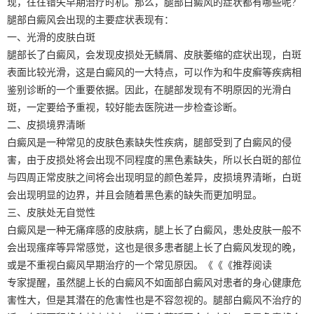
现，往往错失早期治疗时机。那么，腿部白癜风的症状都有哪些呢?
腿部白癜风会出现的主要症状表现有：
一、光滑的皮肤白斑
腿部长了白癜风，会发现皮损处无鳞屑、皮肤萎缩的症状出现，白斑
表面比较光滑，这是白癜风的一大特点，可以作为和牛皮癣等疾病相
鉴别诊断的一个重要依据。因此，在腿部发现有不明原因的光滑白
斑，一定要给予重视，较好能去医院进一步检查诊断。
二、皮损境界清晰
白癜风是一种常见的皮肤色素缺失性疾病，腿部受到了白癜风的侵
害，由于皮损处将会出现不同程度的黑色素缺失，所以长白斑的部位
与四周正常皮肤之间将会出现明显的颜色差异，皮损境界清晰，白斑
会出现明显的边界，并且会随着黑色素的缺失而更加明显。
三、皮肤处无自觉性
白癜风是一种无痛痒感的皮肤病，腿上长了白癜风，患处皮肤一般不
会出现瘙痒等异常感觉，这也是很多患者腿上长了白癜风发现的晚，
或是不重视白癜风早期治疗的一个常见原因。《《《推荐阅读
专家提醒，虽然腿上长的白癜风不如面部白癜风对患者的身心健康危
害性大，但是其潜在的危害性也是不容忽视的。腿部白癜风不治疗的