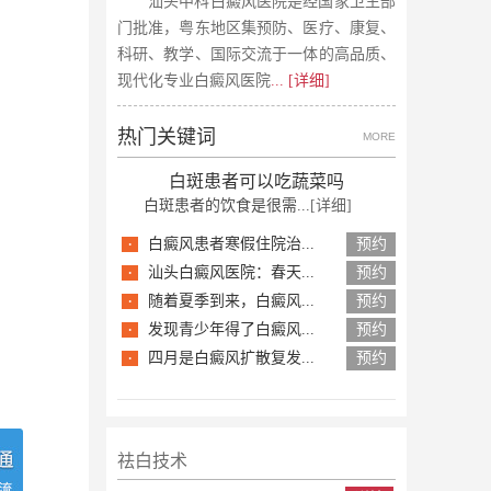
汕头中科白癜风医院是经国家卫生部
门批准，粤东地区集预防、医疗、康复、
科研、教学、国际交流于一体的高品质、
现代化专业白癜风医院
... [详细]
热门关键词
MORE
白斑患者可以吃蔬菜吗
白斑患者的饮食是很需...
[详细]
·
白癜风患者寒假住院治...
预约
·
汕头白癜风医院：春天...
预约
·
随着夏季到来，白癜风...
预约
·
发现青少年得了白癜风...
预约
·
四月是白癜风扩散复发...
预约
祛白技术