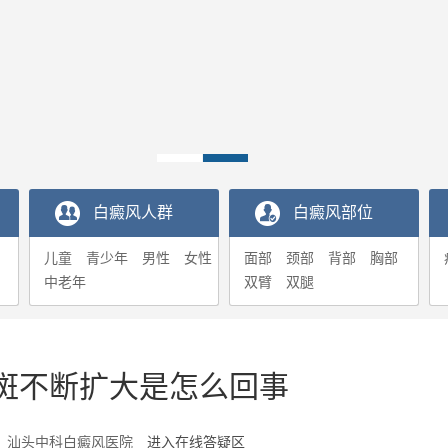
白癜风人群
白癜风部位
儿童
青少年
男性
女性
面部
颈部
背部
胸部
中老年
双臂
双腿
斑不断扩大是怎么回事
9-01 汕头中科白癜风医院
进入在线答疑区