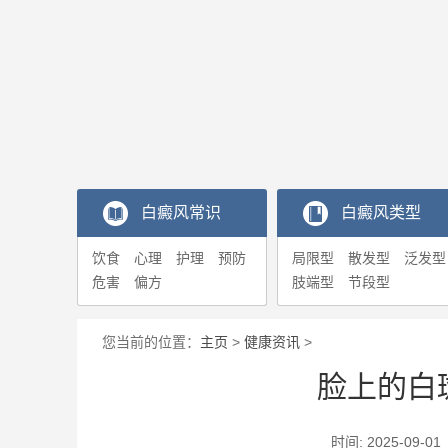
白癜风常识
白癜风类型
饮食
心理
护理
预防
局限型
散发型
泛发型
危害
偏方
肢端型
节段型
您当前的位置：
主页
>
健康资讯
>
脸上的白
时间: 2025-0