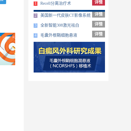
详情
1
Recell分离治疗术
详情
2
美国新一代皮肤CT影像系统
详情
3
全新智能308激光祛白
详情
4
毛囊外根鞘细胞悬液