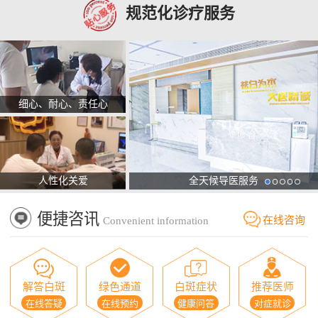
规范化诊疗服务
细心、耐心、责任心
人性化关爱
全天候导医服务
便捷咨讯
在线咨询
Convenient information
解答白斑
绿色通道
白斑症状
推荐医师
在线答疑
在线预约
健康问答
对症就诊