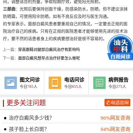
间，调整适合的剂量，争取短期疗效，避免阳光照射。
三部曲
：光照后要保持创面干燥，防感染防水，防晒，但不建议涂抹
防晒霜，可使用阳伞防晒，如有不良反应及时与医生沟通。
的专家表示，面部白癜风患者要重视自己的情况，一定要去正规的医
院治疗自己的疾病。只有在正规的医院患者才能够使用先进的技术治
疗，要不然的话患者身上的疾病要想治好是很不容易的。
上一篇：
穿高跟鞋对腿部白癜风治疗有影响吗
下一篇：
面部白癜风想早点治疗好要怎么做呢
图文问诊
电话问诊
病例报告
今日
785
人
今日
855
人
今日
275
人
更多关注问题
治疗白癜风多少钱？
96%网友咨询
孩子脸上长白斑？
94%网友咨询