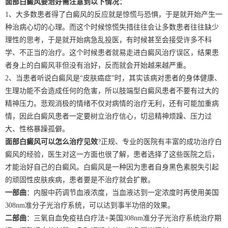
面部白癜风要治好需注意到以下情况：
1、大多数患者得了白癜风的反应就是惊慌与恐惧，于是就开始产生一
种治病心切的心理。而这个时候惊慌失措往往会让多数患者往往缺少
理性的思考，于是就开始病急乱投医，有时候甚至会接受许多不科
学、不正当的治疗。这个时候患者就易走进白癜风治疗误区，结果患
者身上的白癜风非但没有治好，反而就会开始越来越严重。
2、当患者听说白癜风是“皮肤癌症”时，其实该病对患者的身体健康、
生理功能不会造成任何的危害，所以肢端型白癜风患者不要有过大的
精神压力。悲观消极的情绪不仅对病情的治疗无利，还有可能加重病
情，因此白癜风患者一定要树立治疗信心，切忌精神烦躁、压力过
大、性格暴躁孤僻。
面部白癜风可以怎么治疗见效
?正规、专业的医院有丰富的成功治疗白
癜风的经验，医生对这一方面也很了解，患者选择了这些医院之后，
才能治好自己的白癜风。白癜风是一种因为患者自身黑色素脱失引起
的顽固性皮肤疾病，患者要是不治疗就会扩散。
一部曲
：内服中药调节血液浓度，当血液达到一定浓度时再使用美国
308nm准分子光治疗系统，可以达到事半功倍的效果。
二部曲
：三氧自血免疫祛白疗法+美国308nm准分子光治疗系统治疗期