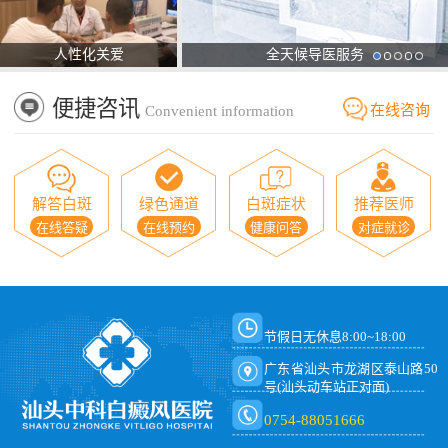
人性化关爱
全天候导医服务
便捷咨讯
在线咨询
Convenient information
解答白斑
绿色通道
白斑症状
推荐医师
在线答疑
在线预约
健康问答
对症就诊
节假日无休息8:00~18:00
广东省汕头市龙湖区泰山路50
号(汕头动车站正对面)
0754-88051666