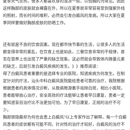
夏季天气炎热，很多人都喜欢穿的清凉一些，以低胸的为常见。因此
这样胸部的皮肤就会裸露在外，所以在夏季就非常容易受到强紫外线
的照射，而长时间的堆积，必然会引发白癜风的发病。所以大家在夏
季同样要做好胸部皮肤的防晒工作。
还有就是不良的饮食因素。现在都市快节奏的生活，让很多人的生活
都变得非常的紊乱，在饮食上也是如此，三餐饮食非常的不规律，甚
至在营养上也出现了严重的缺乏现象。这必然就会导致体内微量元素
的缺乏，后就引发白癜风疾病的发生。》》推荐阅读：
得了白癜风患者重要的是选择专业的医院，知道疾病为何发生。在制
定针对的疗法，汕头中科白癜风医院能给患者可靠的治疗，我院根据
根据患者的具体情况诊断，从致病根源着手祛除白斑，相比小医院，
患者能够放心治疗，安全高效的疗法能够让患者早日康复，患者一定
要知道盲目治疗比不治更加可怕，为了早日康复，正规的治疗不可
少。
胸部很隐蔽却为何也会患上白癜风?以上专家作出了解释，每一个白癜
风患者的症状都有可能不同，针对性的治疗才较好，白癜风的治疗不