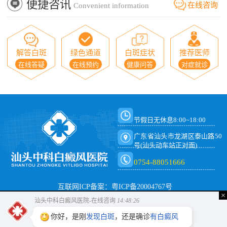
便捷咨讯
在线咨询
Convenient information
解答白斑
绿色通道
白斑症状
推荐医师
在线答疑
在线预约
健康问答
对症就诊
节假日无休息8:00~18:00
广东省汕头市龙湖区泰山路50
号(汕头动车站正对面)
0754-88051666
互联网ICP备案：粤ICP备20004767号
×
汕头中科白癜风医院-在线咨询
14:48:26
你好，是刚
发现白斑
，还是确诊
有白癜风
呢