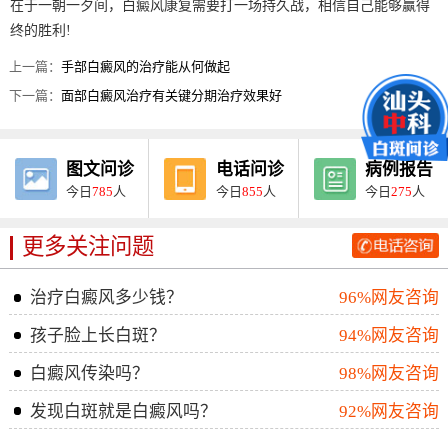
在于一朝一夕间，白癜风康复需要打一场持久战，相信自己能够赢得
终的胜利!
上一篇：
手部白癜风的治疗能从何做起
下一篇：
面部白癜风治疗有关键分期治疗效果好
图文问诊
电话问诊
病例报告
今日
785
人
今日
855
人
今日
275
人
更多关注问题
治疗白癜风多少钱？
96%网友咨询
孩子脸上长白斑？
94%网友咨询
白癜风传染吗？
98%网友咨询
发现白斑就是白癜风吗？
92%网友咨询