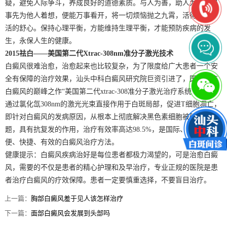
疑，避免人际争斗，养成良好的道德素质。与人为善，助人为乐，遇
事先为他人着想，便能万事看开，将一切烦恼抛之九霄，活得开心，
活的舒心。保持心理平衡，方能维持生理平衡，才能预防疾病的发
生，永保人生的健康。
2015祛白——美国第二代Xtrac-308nm准分子激光技术
白癜风很难治愈，治愈起来也比较复杂，为了限度给广大患者一个安
全有保障的治疗效果，汕头中科白癜风研究院巨资引进了，国际治疗
白癜风的巅峰之作“美国第二代xtrac-308准分子激光治疗系统”该技术
通过氯化氙308nm的激光光束直接作用于白斑局部，促进T细胞凋亡，
即针对白癜风的发病原因，从根本上彻底解决黑色素细胞被破坏的问
题，具有抗复发的作用，治疗有效率高达98.5%，是国际、安全、方
便、快捷、有效的白癜风治疗方法。
健康提示：白癜风疾病治好是每位患者都极力渴望的，可是治愈白癜
风，需要的不仅是患者的精心护理和及早治疗，专业正规的医院是患
者治疗白癜风的疗效保障。患者一定要慎重选择，不要盲目治疗。
上一篇：
胸部白癜风羞于见人该怎样治疗
下一篇：
面部白癜风会发展到头部吗