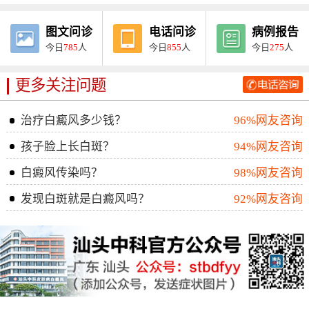
图文问诊
电话问诊
病例报告
今日
785
人
今日
855
人
今日
275
人
更多关注问题
治疗白癜风多少钱？
96%网友咨询
孩子脸上长白斑？
94%网友咨询
白癜风传染吗？
98%网友咨询
发现白斑就是白癜风吗？
92%网友咨询