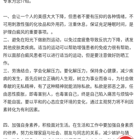
专家为您介绍。
一、会让一个人的美感大大下降，但患者不要有压抑的各种情绪，不
可用刺激性强的化妆品和外用药，注重休息，保证充足睡眠时间，是
护理白癜风的重要事项。。
二、避免在阳光下做剧烈运动，以免过度疲惫导致反抗力下降，诱发
其他皮肤类疾病。适当的运动可以帮助增强患者的免疫力很有帮助，
所以面部白癜风患者可以进行适当的运动，但是要注意做好防晒工
作。
三、劳逸结合，学会化解压力。要化解压力，保持身心健康，减少疾
病的发生，首先应树立正确的人生观，树立为事业而奋斗，为社会做
奉献的无私精神，有了这种精神就能消除私欲。私欲是邪恶之源，任
由恶性膨胀，即毒害别人，也毒害自己，终是自己陷入痛苦与烦恼中
不能自拔。要以平和的心态应变环境的变化，通过主观努力将不利因
素转化为有利因素。
四、加强自身素养，积极面对生活。在生活和工作中要加强自身素质
的修养，努力处理家庭与社会、朋友与同志的关系，减少嫉妒与猜