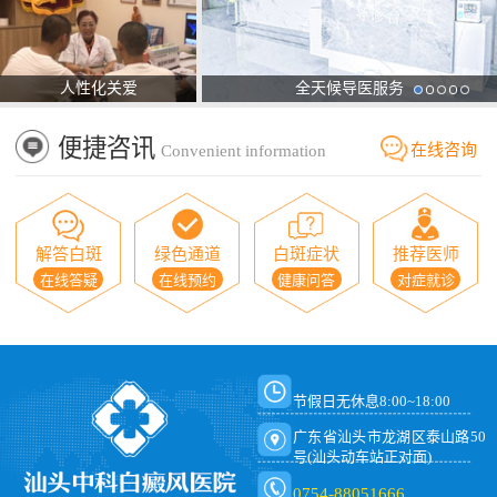
人性化关爱
全天候导医服务
便捷咨讯
在线咨询
Convenient information
解答白斑
绿色通道
白斑症状
推荐医师
在线答疑
在线预约
健康问答
对症就诊
节假日无休息8:00~18:00
广东省汕头市龙湖区泰山路50
号(汕头动车站正对面)
0754-88051666