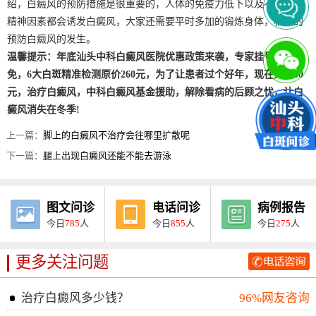
绍，白癜风的预防措施是很重要的，人体的免疫力低下以及不健康的
精神因素都会诱发白癜风，大家还需要平时多加的锻炼身体，积极的
预防白癜风的发生。
温馨提示：年底汕头中科白癜风医院优惠政策来袭，专家挂号费全
免，6大白斑精准检测原价260元，为了让患者过个好年，现在只要60
元，治疗白癜风，中科白癜风基金援助，解除看病的后顾之忧，让白
癜风消失在冬季!
上一篇：
脚上的白癜风不治疗会往哪里扩散呢
下一篇：
腿上出现白癜风还能不能去游泳
图文问诊
电话问诊
病例报告
今日
785
人
今日
855
人
今日
275
人
更多关注问题
治疗白癜风多少钱？
96%网友咨询