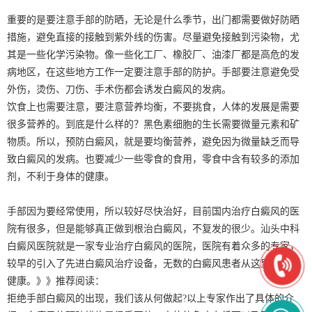
重要的是要注意手部的防晒，无论是什么季节，出门都需要做好防晒
措施，避免直接的接触到紫外线的伤害。尽量避免接触到污染物，尤
其是一些化学污染物。像一些化工厂、橡胶厂、油漆厂都是高危的发
病地区，在这些地方工作一定要注意手部的防护。手部要注意避免受
外伤，烫伤、刀伤、手术伤都会诱发白癜风的发病。
饮食上也需要注意，要注意营养均衡，不要挑食，人体的发展是需要
很多营养的。到底是什么样的？黑色素细胞的生长需要微量元素和矿
物质。所以，预防白癜风，就是要均衡营养，避免因为微量缺乏而导
致白癜风的发病。也要减少一些零食的食用，零食中含有较多的添加
剂，不利于身体的健康。
手部因为要经常使用，所以较好尽快治好，目前国内治疗白癜风的医
院有很多，但是能够真正做到根治白癜风，不复发的很少。汕头中科
白癜风医院就是一家专业治疗白癜风的医院，医院有着众多的专家，
较早的引入了先进白癜风治疗设备，无数的白癜风患者从这里走向了
健康。》》推荐阅读：
拒绝手部白癜风的出现，我们该从何做起?以上专家作出了具体的介