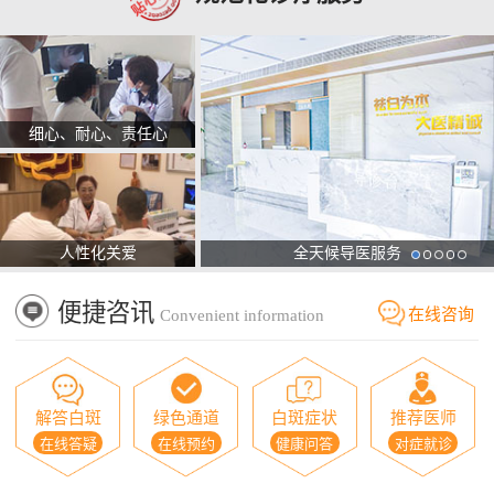
细心、耐心、责任心
人性化关爱
全天候导医服务
便捷咨讯
在线咨询
Convenient information
解答白斑
绿色通道
白斑症状
推荐医师
在线答疑
在线预约
健康问答
对症就诊