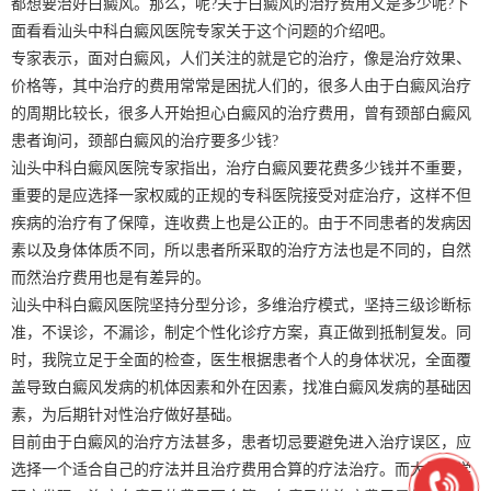
都想要治好白癜风。那么，呢?关于白癜风的治疗费用又是多少呢?下
面看看汕头中科白癜风医院专家关于这个问题的介绍吧。
专家表示，面对白癜风，人们关注的就是它的治疗，像是治疗效果、
价格等，其中治疗的费用常常是困扰人们的，很多人由于白癜风治疗
的周期比较长，很多人开始担心白癜风的治疗费用，曾有颈部白癜风
患者询问，颈部白癜风的治疗要多少钱?
汕头中科白癜风医院专家指出，治疗白癜风要花费多少钱并不重要，
重要的是应选择一家权威的正规的专科医院接受对症治疗，这样不但
疾病的治疗有了保障，连收费上也是公正的。由于不同患者的发病因
素以及身体体质不同，所以患者所采取的治疗方法也是不同的，自然
而然治疗费用也是有差异的。
汕头中科白癜风医院坚持分型分诊，多维治疗模式，坚持三级诊断标
准，不误诊，不漏诊，制定个性化诊疗方案，真正做到抵制复发。同
时，我院立足于全面的检查，医生根据患者个人的身体状况，全面覆
盖导致白癜风发病的机体因素和外在因素，找准白癜风发病的基础因
素，为后期针对性治疗做好基础。
目前由于白癜风的治疗方法甚多，患者切忌要避免进入治疗误区，应
选择一个适合自己的疗法并且治疗费用合算的疗法治疗。而大量医学