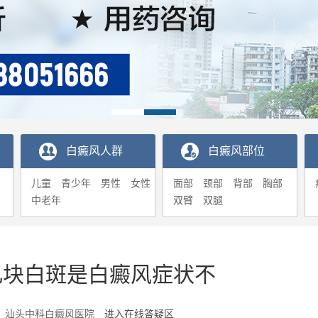
白癜风人群
白癜风部位
儿童
青少年
男性
女性
面部
颈部
背部
胸部
中老年
双臂
双腿
几块白斑是白癜风症状不
0-20 汕头中科白癜风医院
进入在线答疑区