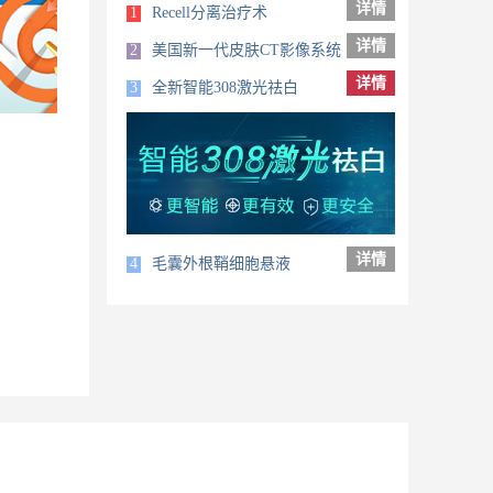
详情
1
Recell分离治疗术
详情
2
美国新一代皮肤CT影像系统
详情
3
全新智能308激光祛白
详情
4
毛囊外根鞘细胞悬液