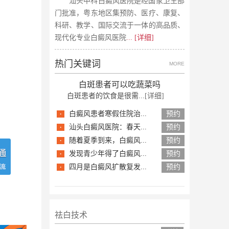
汕头中科白癜风医院是经国家卫生部
门批准，粤东地区集预防、医疗、康复、
科研、教学、国际交流于一体的高品质、
现代化专业白癜风医院
... [详细]
热门关键词
MORE
白斑患者可以吃蔬菜吗
白斑患者的饮食是很需...
[详细]
·
白癜风患者寒假住院治...
预约
·
汕头白癜风医院：春天...
预约
·
随着夏季到来，白癜风...
预约
·
发现青少年得了白癜风...
预约
·
四月是白癜风扩散复发...
预约
祛白技术