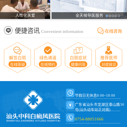
人性化关爱
全天候导医服务
便捷咨讯
在线咨询
Convenient information
解答白斑
绿色通道
白斑症状
推荐医师
在线答疑
在线预约
健康问答
对症就诊
节假日无休息8:00~18:00
广东省汕头市龙湖区泰山路50
号(汕头动车站正对面)
0754-88051666