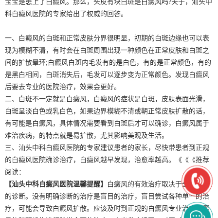
宝宝是患上了白癜风。那么，头皮有块白斑是白癜风吗?关于，汕头中
科白癜风医院的专家给出了权威的回答。
一、白癜风的白斑和正常皮肤分界很明显，初期的白斑边缘也可以表
现为模糊不清，有时会在白斑周围出现一种颜色在正常皮肤和白斑之
间的扩散晕环;白癜风白斑内毛发有的是白色，有的是正常颜色，有的
是黑白相间，白斑消失后，毛发可以逐步变为正常颜色。发现白癜风
后要去专业的医院治疗，效果会更好。
二、白斑不一定就是白癜风，白癜风的症状是白斑，皮肤表面光滑，
白斑呈淡白色或乳白色，如果边界模糊不清或朝正常皮肤扩散的话，
有可能是白癜风，具体情况需要看到白斑后才可以确诊，白癜风属于
难治疾病，的特点就是易扩散，尤其影响美观及生活。
三、汕头中科白癜风医院的专家建议患者的家长，尽快带患者到正规
的白癜风医院确诊治疗，白癜风越早发现，治愈率越高。《《《推荐
阅读：
【汕头中科白癜风医院温馨提醒】
白癜风的有效治疗取决于全面客观
的诊断。没有明确诊断的治疗是盲目的治疗，盲目尝试各种单一的治
疗，可能会导致白癜风扩散。应该及时到正规的白癜风专业治疗白癜