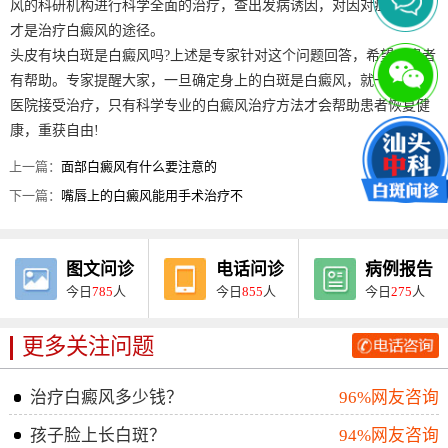
风的科研机构进行科学全面的治疗，查出发病诱因，对因对症治疗，
才是治疗白癜风的途径。
头皮有块白斑是白癜风吗?上述是专家针对这个问题回答，希望对患者
有帮助。专家提醒大家，一旦确定身上的白斑是白癜风，就一定要到
医院接受治疗，只有科学专业的白癜风治疗方法才会帮助患者恢复健
康，重获自由!
上一篇：
面部白癜风有什么要注意的
下一篇：
嘴唇上的白癜风能用手术治疗不
图文问诊
电话问诊
病例报告
今日
785
人
今日
855
人
今日
275
人
更多关注问题
治疗白癜风多少钱？
96%网友咨询
孩子脸上长白斑？
94%网友咨询