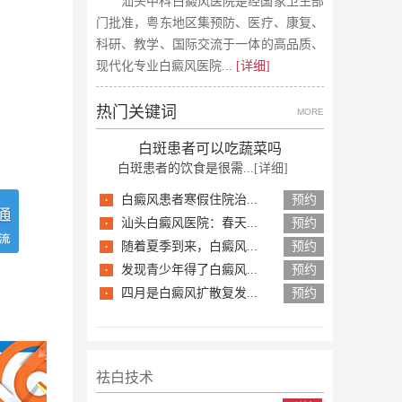
汕头中科白癜风医院是经国家卫生部
门批准，粤东地区集预防、医疗、康复、
科研、教学、国际交流于一体的高品质、
现代化专业白癜风医院
... [详细]
热门关键词
MORE
白斑患者可以吃蔬菜吗
白斑患者的饮食是很需...
[详细]
·
白癜风患者寒假住院治...
预约
·
汕头白癜风医院：春天...
预约
·
随着夏季到来，白癜风...
预约
·
发现青少年得了白癜风...
预约
·
四月是白癜风扩散复发...
预约
祛白技术