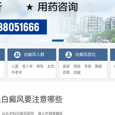
白癜风人群
白癜风部位
儿童
青少年
男性
女性
面部
颈部
背部
胸部
中老年
双臂
双腿
患白癜风要注意哪些
1-04 汕头中科白癜风医院
进入在线答疑区