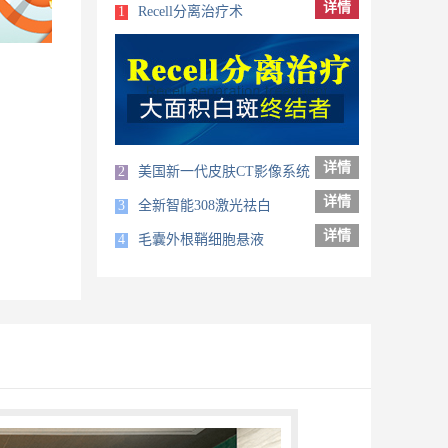
详情
1
Recell分离治疗术
详情
2
美国新一代皮肤CT影像系统
详情
3
全新智能308激光祛白
详情
4
毛囊外根鞘细胞悬液