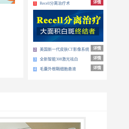
详情
1
Recell分离治疗术
详情
2
美国新一代皮肤CT影像系统
详情
3
全新智能308激光祛白
详情
4
毛囊外根鞘细胞悬液