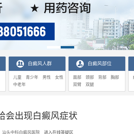
白癜风人群
白癜风部位
儿童
青少年
男性
女性
面部
颈部
背部
胸部
中老年
双臂
双腿
哈会出现白癜风症状
1-06 汕头中科白癜风医院
进入在线答疑区