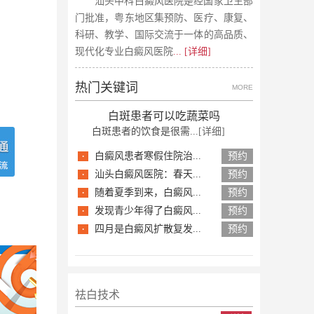
汕头中科白癜风医院是经国家卫生部
门批准，粤东地区集预防、医疗、康复、
科研、教学、国际交流于一体的高品质、
现代化专业白癜风医院
... [详细]
热门关键词
MORE
白斑患者可以吃蔬菜吗
白斑患者的饮食是很需...
[详细]
·
白癜风患者寒假住院治...
预约
·
汕头白癜风医院：春天...
预约
·
随着夏季到来，白癜风...
预约
·
发现青少年得了白癜风...
预约
·
四月是白癜风扩散复发...
预约
祛白技术