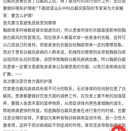
白癜风患者在患了白癜风之后，除了要及时的进行治疗之外，还应该
要做好哪些护理呢?下面就请汕头中科白癜风医院的专家来为大家解
答：要怎么护理?
首先要注意避免皮肤受到摩擦
胸部很多时候都是被衣服遮住的，所以患者所穿的衣服直接影响到胸
部白癜风的恢复情况。现在很多人都喜欢穿一些紧身的衣服，这样可
以凸显自己的身材，但是紧身的衣服会给胸部带来一定的摩擦现象。
而对于患有白癜风疾病的人群来说，机械性的摩擦则会导致胸部白斑
出现同形反应的现象，进而导致胸部白癜风疾病加重。所以胸部白癜
风患者一定要注意避免穿紧身以及硬质类的衣服，以免引发疾病出现
扩散。>>>
其次要注意饮食方面的护理
饮食更白癜风疾病具有密不可分的联系，无论身体的任何部位患了白
癜风，患者都要做好饮食方面的调养工作，在饮食上要不断的加强营
养，要摄入各类丰富的营养物质，从而促进体内黑色素细胞的滋生，
帮助疾病更快的恢复。但是胸部白癜风患者在进行食疗的时候，也要
注意合理的安排，不要因为某种食物对疾病有促进作用，就一次性大
量食用，这样不但对疾病起不到促进的作用，甚至还会导致疾病出现