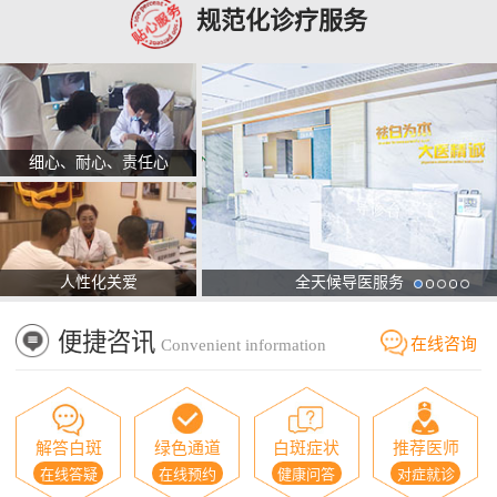
规范化诊疗服务
细心、耐心、责任心
人性化关爱
全天候导医服务
便捷咨讯
在线咨询
Convenient information
解答白斑
绿色通道
白斑症状
推荐医师
在线答疑
在线预约
健康问答
对症就诊