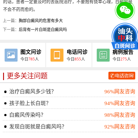
的话，患者一定要及时的去医院治疗，不要抱有侥幸心理，白癜风是
不会不药而愈的。
上一篇：
胸部白癜风的危害有多大
下一篇：
后背有一片白斑是白癜风吗
图文问诊
电话问诊
病例报告
今日
785
人
今日
855
人
今日
275
人
更多关注问题
治疗白癜风多少钱？
96%网友咨询
孩子脸上长白斑？
94%网友咨询
白癜风传染吗？
98%网友咨询
发现白斑就是白癜风吗？
92%网友咨询