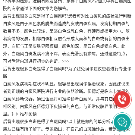
个科学的检测。近期有网友咨询：是得了白癜风吗?汕头中科白癜风医
院的专家通过下面的文章为您解答。
后背出现很多白斑是得了白癜风吗?患者可对比白癜风的症状进行判断
白癜风是由于黑色素的脱失而造成的皮肤白斑疾病，发病初期白斑的
数目不多，颜色比较浅，呈淡白色或乳白色，有硬币或指甲大小。随
着病情的发展，相邻白斑相互融合形成大面积的白斑或有新的白斑出
现，白斑与正常皮肤界限模糊，颜色加深，呈云白色或瓷白色。此
外，白癜风白斑发病不痛不痒，表面光滑没有鳞屑，通过这些特点，
可对后背白斑进行初步的判断。>>>
后背出现很多白斑是得了白癜风吗?为了避免误诊建议患者进行专业诊
断
白癜风发病初期症状不明显，很容易出现误诊误治现象，因此建议患
者到正规的白癜风医院进行专业的仪器诊断。伍德灯是临床上常用的
白癜风诊断仪器，通过伍德灯可准确诊断白癜风，并与其它白斑疾病
相区别。白癜风在伍德灯下皮损呈纯白色，与正常皮肤界限明
显。》》推荐阅读
后背出现很多白斑是得了白癜风吗?以上就是做的简单分析，相信患者
朋友已经有所了解了。专家指出：在自己的白斑确诊后，若是白癜风