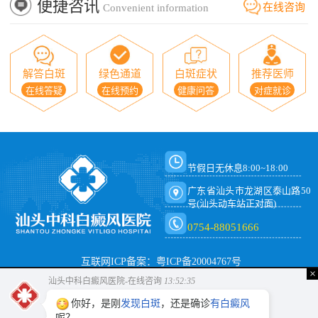
便捷咨讯
在线咨询
Convenient information
解答白斑
绿色通道
白斑症状
推荐医师
在线答疑
在线预约
健康问答
对症就诊
节假日无休息8:00~18:00
广东省汕头市龙湖区泰山路50
号(汕头动车站正对面)
0754-88051666
互联网ICP备案：粤ICP备20004767号
×
汕头中科白癜风医院-在线咨询
13:52:35
你好，是刚
发现白斑
，还是确诊
有白癜风
呢？