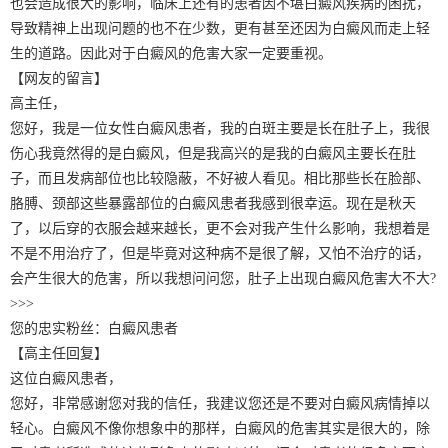
也会造成很大的影响，临床上还有的患者因不堪白癜风疾病的困扰，
导致精神上出现问题的也不在少数，更有甚至还因为白癜风而走上轻
生的道路。因此对于白癜风的危害大家一定要重视。
【网友的留言】
高主任，
您好，我是一位女性白癜风患者，我的白斑主要是长在肚子上，我很
伤心我竟然得的是白癜风，但是我高兴的是我的白癜风主要长在肚
子，而且发病部位也比较隐蔽，不好被人看见。相比那些长在脸部、
胳膊、颈部这些暴露部位的白癜风患者我感到很幸运。现在是秋天
了，以后穿的衣服会越来越长，更不会对我产生什么影响，我想着是
不是不用治疗了，但是毕竟对这种病不是很了解，又怕不治疗的话，
会产生很大的危害，所以我想问问您，肚子上出现白癜风危害大不大?
>>>
您的忠实粉丝：白癜风患者
【高主任回复】
这位白癜风患者，
您好，非常感谢您对我的信任，我建议您还是不要对白癜风病情掉以
轻心。白癜风不像你想象中的那样，白癜风的危害其实是很大的，除