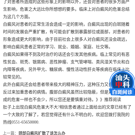
了对患者所造成的这些形象上的影响以外，还会对患者的很多方面产
生影响，危害之大远比你所想想的要多。临床上对白癜风的危害总结
为这几个方面。
白癜风对患者的正常生活会造成一定的影响，白癜风出现的白斑随着
时间的发展会严重扩散，有可能会扩散到暴露部位或面部，对患者的
形象造成更大的影响，由于目前社会上很多人对白癜风还没会疏远，
影响白癜风患者正常的学习、就业、婚姻、家庭、社交等。
白癜风如果得不到及时治疗的话还会引发其他疾病。临上常见的有恶
性贫血、斑秃、银屑病、恶性肿瘤、支气管哮喘、类风湿关节炎和白
内障等疾病，另外甲亢、糖尿病、慢性活动性肝炎等疾病在临床上比
较常见的。
此外白癜风还会给患者带来极大的精神压力，这种压力又会恶性循环
反过来加重患者的病情。腹部白癜风虽然比较隐蔽，但是对患者所造
成的危害一样也不会少，所以您还是要慎重对待。》》推荐阅读
肚子上出现白癜风危害大不大?相信患者通过上面给出的文章已经有了
一个大致的了解了，若您觉得还有什么不明白的，欢迎您拨打我院的
热线0551-65650000.
上一篇：
颈部白癜风扩散了该怎么办