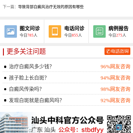
下一篇：
导致背部白癜风治疗无效的原因有哪些
图文问诊
电话问诊
病例报告
今日
785
人
今日
855
人
今日
275
人
更多关注问题
治疗白癜风多少钱？
96%网友咨询
孩子脸上长白斑？
94%网友咨询
白癜风传染吗？
98%网友咨询
发现白斑就是白癜风吗？
92%网友咨询