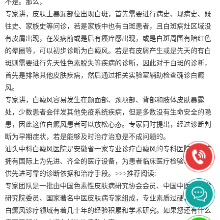
不是。那么，
专家讲，皮肤上暴漏部位出现白斑，首先需要进行病史、现病史、既
往史、家族史等问诊，若是家族中也有白斑患者，且白斑病灶区域没
有皮屑出现，在发病前或是后有瘙痒感出现，或是白斑周围有暗红色
的晕圈等，可以初步诊断为白癜风。若是有皮屑产生或是先天的有白
斑则需要进行先天性色素脱失等疾病的诊断，因此对于白斑的诊断，
首先是排除其他皮肤疾病，然后通过相关实验室辅助检查确诊白癜
风。
专家讲，白癜风容易发生在颜面部、颈项部、背部和肢体皮肤暴露
处，少数患者会伴发其他免疫系统疾病，但是多数没有生命安全的隐
患，因此这位白癜风患者可以放松心态。专家同时提出，经过诊断判
断为早期症状，若是能够及时治疗治愈是不成问题的。
汕头中科白癜风医院是安徽省一家专业诊疗白癜风的专科医院，我院
拥有国际上为先进、齐全的医疗设备，为患者临床医疗检验、治疗提
供先进可靠的诊断依据和治疗手段。>>>推荐阅读:
专家团队是一批由中国色素性皮肤病研究协会会员、中国中医药科学
研究院委员、国家著名中医皮肤病专家组成，专业素质过硬，同时在
白癜风诊疗领域有着几十年的经验积累和学术研究。如果您还有什么