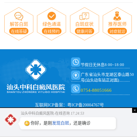
解答白斑
绿色通道
白斑症状
推荐医师
在线答疑
在线预约
健康问答
对症就诊
节假日无休息8:00~18:00
广东省汕头市龙湖区泰山路50
号(汕头动车站正对面)
0754-88051666
互联网ICP备案：粤ICP备20004767号
×
汕头中科白癜风医院-在线咨询
17:24:54
你好，是刚
发现白斑
，还是确诊
有白癜风