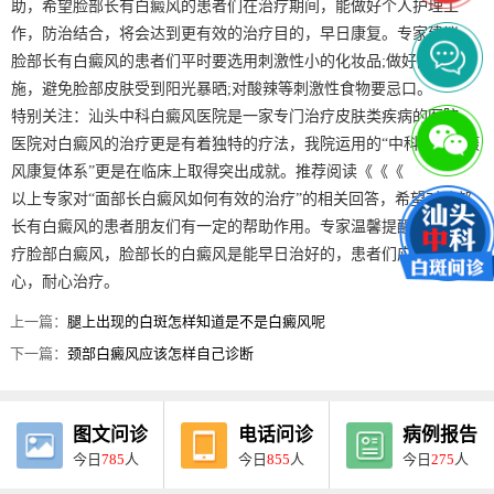
助，希望脸部长有白癜风的患者们在治疗期间，能做好个人护理工
作，防治结合，将会达到更有效的治疗目的，早日康复。专家建议，
脸部长有白癜风的患者们平时要选用刺激性小的化妆品;做好防晒措
施，避免脸部皮肤受到阳光暴晒;对酸辣等刺激性食物要忌口。
特别关注：汕头中科白癜风医院是一家专门治疗皮肤类疾病的医院，
医院对白癜风的治疗更是有着独特的疗法，我院运用的“中科TSN白癜
风康复体系”更是在临床上取得突出成就。推荐阅读《《《
以上专家对“面部长白癜风如何有效的治疗”的相关回答，希望对脸部
长有白癜风的患者朋友们有一定的帮助作用。专家温馨提醒：科学治
疗脸部白癜风，脸部长的白癜风是能早日治好的，患者们应有治疗信
心，耐心治疗。
上一篇：
腿上出现的白斑怎样知道是不是白癜风呢
下一篇：
颈部白癜风应该怎样自己诊断
图文问诊
电话问诊
病例报告
今日
785
人
今日
855
人
今日
275
人