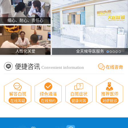
细心、耐心、责任心
人性化关爱
全天候导医服务
便捷咨讯
在线咨询
Convenient information
解答白斑
绿色通道
白斑症状
推荐医师
在线答疑
在线预约
健康问答
对症就诊