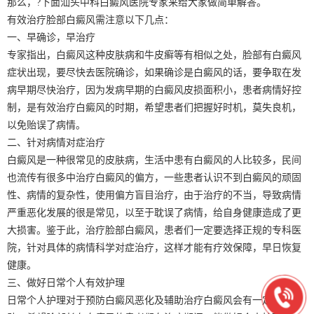
那么，?下面汕头中科白癜风医院专家来给大家做简单解答。
有效治疗脸部白癜风需注意以下几点：
一、早确诊，早治疗
专家指出，白癜风这种皮肤病和牛皮癣等有相似之处，脸部有白癜风
症状出现，要尽快去医院确诊，如果确诊是白癜风的话，要争取在发
病早期尽快治疗，因为发病早期的白癜风皮损面积小，患者病情好控
制，是有效治疗白癜风的时期，希望患者们把握好时机，莫失良机，
以免贻误了病情。
二、针对病情对症治疗
白癜风是一种很常见的皮肤病，生活中患有白癜风的人比较多，民间
也流传有很多中治疗白癜风的偏方，一些患者认识不到白癜风的顽固
性、病情的复杂性，使用偏方盲目治疗，由于治疗的不当，导致病情
严重恶化发展的很是常见，以至于耽误了病情，给自身健康造成了更
大损害。鉴于此，治疗脸部白癜风，患者们一定要选择正规的专科医
院，针对具体的病情科学对症治疗，这样才能有疗效保障，早日恢复
健康。
三、做好日常个人有效护理
日常个人护理对于预防白癜风恶化及辅助治疗白癜风会有一定的帮