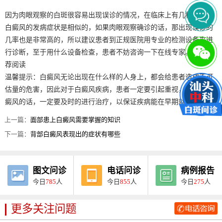
因为肉眼观察的白斑很容易出现误诊的情况，在临床上有几种疾病与
白癜风的发病症状是相似的，如果肉眼观察确诊的话，那出现误诊的
几率也是非常高的，所以建议患者到正规医院用专业的检测设备来进
行诊断，至于用什么设备检查，患者不妨咨询一下在线专家。》》推
荐阅读
温馨提示：白癜风无论出现在什么样的人身上，都会给患者造成不可
估量的危害，因此对于白癜风疾病，患者一定要引起重视，发现有白
癜风的话，一定要及时的进行治疗，以保证疾病能在早期就被治愈。
上一篇：
面部患上白癜风需要掌握的知识
下一篇：
背部白癜风表现出的症状有哪些
图文问诊
电话问诊
病例报告
今日
785
人
今日
855
人
今日
275
人
更多关注问题