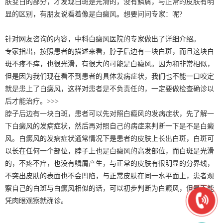
肤变白的部分，才发现白斑是光滑的，没有鳞屑，与正常的皮肤有明
显的区别，有朋友说看着像是白癜风。想要问问专家：呢?
针对网友咨询的内容，中科白癜风医院的专家做出了详细介绍。
专家指出，按照患者的描述来看，脖子后边有一块白斑，而且这块白
斑不疼不痒，也很光滑，有很大的可能是白癜风。因为和非常相似，
但是因为我们现在看不到患者的具体发病症状，我们也不能一口咬定
就是患上了白癜风，这样对患者是不负责任的，一定要做检查确诊以
后才能治疗。>>>
脖子后边有一块白斑，患者可以先对照白癜风的发病症状，先了解一
下白癜风的发病症状，然后再对照自己的病症来判断一下是不是白癜
风。白癜风的发病症状通常情况下是患者的皮肤上长出白斑，白斑可
以长在任何一个部位，脖子上也是白癜风的高发部位，而白斑是光滑
的，不疼不痒，也没有鳞屑产生，与正常的皮肤有很明显的分界线，
不突出皮肤的表面也不会凹陷，与正常皮肤在同一水平面上，患者观
察自己的白斑与白癜风相似的话，可以初步判断为白癜风，但是不能
凭肉眼观察就确诊。