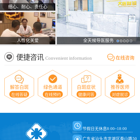
细心、耐心、责任心
人性化关爱
全天候导医服务
便捷咨讯
在线咨询
Convenient information
解答白斑
绿色通道
白斑症状
推荐医师
在线答疑
在线预约
健康问答
对症就诊
节假日无休息8:00~18:00
广东省汕头市龙湖区泰山路50