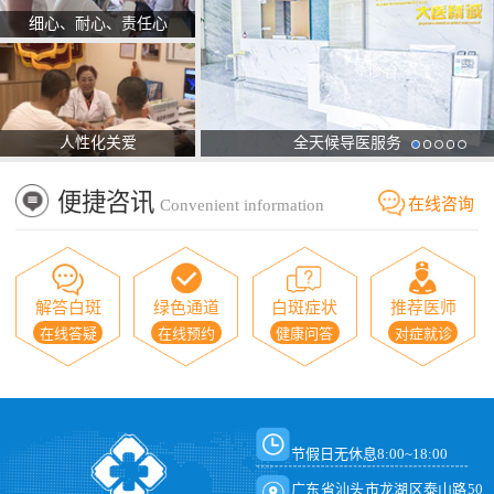
细心、耐心、责任心
人性化关爱
全天候导医服务
便捷咨讯
在线咨询
Convenient information
解答白斑
绿色通道
白斑症状
推荐医师
在线答疑
在线预约
健康问答
对症就诊
节假日无休息8:00~18:00
广东省汕头市龙湖区泰山路50