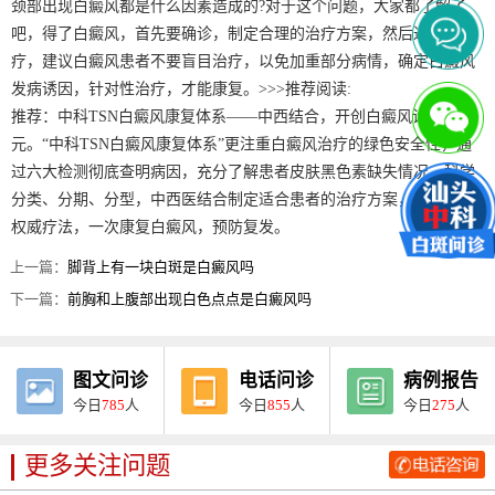
颈部出现白癜风都是什么因素造成的?对于这个问题，大家都了解了
吧，得了白癜风，首先要确诊，制定合理的治疗方案，然后进行治
疗，建议白癜风患者不要盲目治疗，以免加重部分病情，确定白癜风
发病诱因，针对性治疗，才能康复。>>>推荐阅读:
推荐：中科TSN白癜风康复体系——中西结合，开创白癜风诊疗新纪
元。“中科TSN白癜风康复体系”更注重白癜风治疗的绿色安全性，通
过六大检测彻底查明病因，充分了解患者皮肤黑色素缺失情况，科学
分类、分期、分型，中西医结合制定适合患者的治疗方案，采用九大
权威疗法，一次康复白癜风，预防复发。
上一篇：
脚背上有一块白斑是白癜风吗
下一篇：
前胸和上腹部出现白色点点是白癜风吗
图文问诊
电话问诊
病例报告
今日
785
人
今日
855
人
今日
275
人
更多关注问题