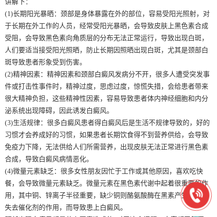
讲解下：
(1)长期阳光暴晒：颈部是身体暴露在外的部位，容易受阳光照射，对
于长期在外工作的人员，经常受阳光暴晒，会导致皮肤上黑色素合成
受阻，会导致黑色素向角质层的分布无法正常运行，导致出现白斑，
人们要适当接受阳光照晒，防止长期因照晒出现白斑，尤其是颈部白
斑导致患者形象受到伤害。
(2)精神因素：精神因素和颈部白癜风发病分不开，很多人遭受突发事
件或打击性事件时，精神过度，思虑过度，惊慌失措，会给患者带来
很大精神负担，这些精神性因素，容易导致患者体内神经细胞和内分
泌系统出现障碍，因此诱发白癜风。
(3)生活规律：很多白癜风患者得白癜风后是生活不规律导致的，好的
习惯才会养成好的习惯，如果患者长期饮食得不到营养供给，会导致
免疫力下降，无法供给人们所需营养，出现皮肤无法正常进行黑色素
合成，导致白癜风病情恶化。
(4)微量元素缺乏：很多女性朋友因忙于工作或其他原因，喜欢吃快
餐，会导致微量元素缺乏。微量元素在黑色素代谢中起着很重要的作
用，其中铜、锌离子半径重要，缺少铜则酪氨酸酶在黑素产生过程中
失去催化剂的作用，而导致患上白癜风。