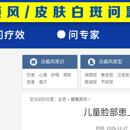
白癜风常识
白癜风类型
饮食
心理
护理
预防
局限型
散发型
泛发型
危害
偏方
肢端型
节段型
您当前的位置：
主页
>
健康资讯
>
儿童脸部患
时间: 2025-1