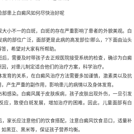
现大小不一的白斑，白斑的存在严重影响了患者的外貌美观。白
发病的部位广泛，面部更是此病的高发部位!那么，?下面由汕头
解答，希望对大家有所帮助。
斑后，需要及时带孩子去正规医院接受系统的检查，确诊为白癜
原因，对患儿制定适合他们的治疗方案，科学治疗。
体发育的关系，在白癜风治疗方法需要多加谨慎，激素类以及抗
用，产生严重的副作用，影响患儿的病情以及身体发育。
伤和感染。白癜风属于皮肤疾病，孩子皮肤出现外伤，一旦引发
反应，致使白斑发展，增加治疗的困难。因此，儿童面部有白
后，家长应注意他们的饮食搭配，注意白癜风饮食忌口，适量补
，如黑豆、黑米等，保证孩子营养均衡。