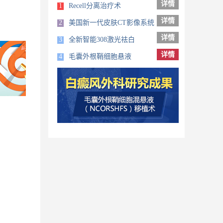
详情
1
Recell分离治疗术
详情
2
美国新一代皮肤CT影像系统
详情
3
全新智能308激光祛白
详情
4
毛囊外根鞘细胞悬液