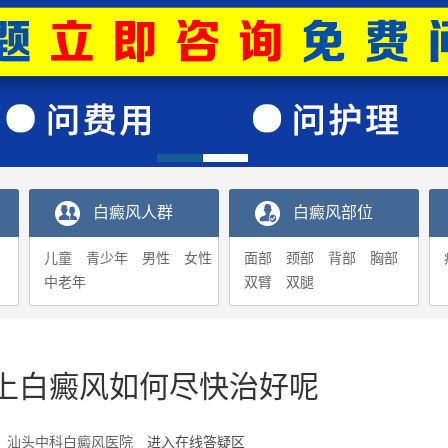
白癜风人群
白癜风部位
儿童
青少年
男性
女性
面部
颈部
背部
胸部
中老年
双臂
双腿
上白癜风如何尽快治好呢
2-27 汕头中科白癜风医院
进入在线答疑区