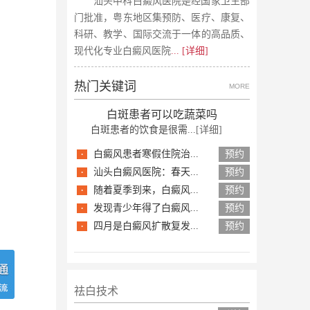
汕头中科白癜风医院是经国家卫生部
门批准，粤东地区集预防、医疗、康复、
科研、教学、国际交流于一体的高品质、
现代化专业白癜风医院
... [详细]
热门关键词
MORE
白斑患者可以吃蔬菜吗
白斑患者的饮食是很需...
[详细]
·
白癜风患者寒假住院治...
预约
·
汕头白癜风医院：春天...
预约
·
随着夏季到来，白癜风...
预约
·
发现青少年得了白癜风...
预约
·
四月是白癜风扩散复发...
预约
祛白技术