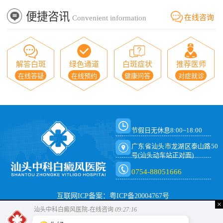
便捷咨讯
在线咨询
Convenient information
解答白斑
绿色通道
白斑症状
推荐医师
在线答疑
在线预约
健康问答
对症就诊
节假日无休息8:00~18:00
广东省汕头市龙湖区泰山路50
号(汕头动车站正对面)
0754-88051666
互联网ICP备案：粤ICP备20004767号
×
汕头中科白癜风医院-在线咨询
09:27:16