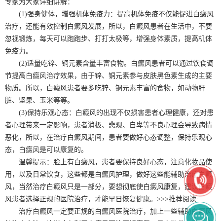
专家为大家详细讲解：
(1)强身健体，增强机体免疫力：提高机体免疫不仅能促进白癜风
治疗，还能有效控制白癜风发展，所以，白癜风患者在生活中，不要
忽视锻炼，每天可以跑跑步、打打太极等，增强身体素质，提高机体
免疫力。
(2)适量吃锌、铜元素含量丰富食物。白癜风患者可以通过饮食调
节提高白癜风治疗效果，由于锌、铜元素参与皮肤黑色素生成的主要
物质。所以，白癜风患者要多吃锌、铜元素丰富的食物，如动物肝
脏、坚果、玉米等等。
(3)保持乐观心态：白癜风的出现不仅损害患者心理健康，还对患
者心理带来一定影响，患者消极、悲观、自卑等不良心理会导致病情
恶化，所以，在治疗白癜风期间，患者要做好心态调整，保持乐观心
态，白癜风是可以康复的。
温馨提示：脸上有白癜风，患者要保持良好心态，注意化妆品使
用，以及日常饮食，这些都是白癜风护理，做好这些能辅助治疗白癜
风，当然治疗白癜风只是一部分，要想彻底使白癜风康复，建议白癜
风患者选择正规的医院治疗，才能早日恢复健康。>>>推荐阅读:
治疗白癜风一定要正规的白癜风医院治疗，加上一些辅助白癜风