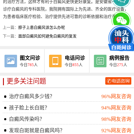
的治疗方法，这样才有利于白癜风更快更好康复。是安徽省一家专业
诊疗白癜风的专科医院，我院拥有国际上为先进、齐全的医疗设备，
为患者临床医疗检验、治疗提供先进可靠的诊断依据和治疗手段。
上一篇：
脖子上患白癜风该怎么办呢
下一篇：
面部白癜风如何避免白癜风的复发
图文问诊
电话问诊
病例报告
今日
785
人
今日
855
人
今日
275
人
更多关注问题
治疗白癜风多少钱？
96%网友咨询
孩子脸上长白斑？
94%网友咨询
白癜风传染吗？
98%网友咨询
发现白斑就是白癜风吗？
92%网友咨询