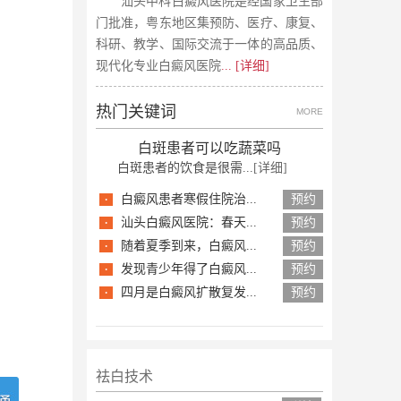
汕头中科白癜风医院是经国家卫生部
门批准，粤东地区集预防、医疗、康复、
科研、教学、国际交流于一体的高品质、
现代化专业白癜风医院
... [详细]
热门关键词
MORE
白斑患者可以吃蔬菜吗
白斑患者的饮食是很需...
[详细]
·
白癜风患者寒假住院治...
预约
·
汕头白癜风医院：春天...
预约
·
随着夏季到来，白癜风...
预约
·
发现青少年得了白癜风...
预约
·
四月是白癜风扩散复发...
预约
祛白技术