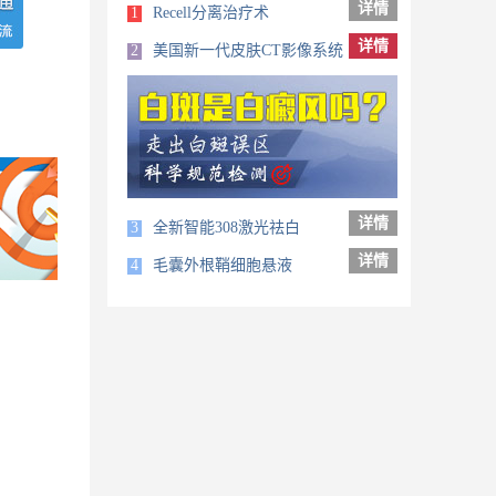
详情
1
Recell分离治疗术
详情
2
美国新一代皮肤CT影像系统
详情
3
全新智能308激光祛白
详情
4
毛囊外根鞘细胞悬液