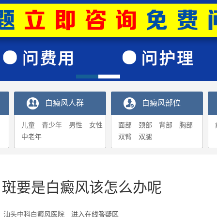
白癜风人群
白癜风部位
儿童
青少年
男性
女性
面部
颈部
背部
胸部
中老年
双臂
双腿
白斑要是白癜风该怎么办呢
1-01 汕头中科白癜风医院
进入在线答疑区