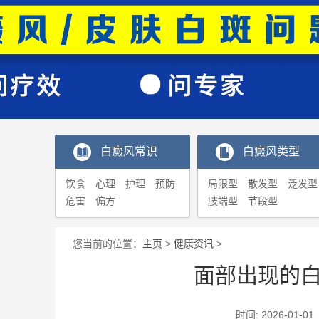
白癜风常识
白癜风类型
饮食
心理
护理
预防
局限型
散发型
泛发型
危害
偏方
肢端型
节段型
您当前的位置：
主页
>
健康资讯
>
面部出现的
时间: 2026-0