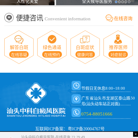
人性化关爱
全天候导医服务
便捷咨讯
在线咨询
Convenient information
解答白斑
绿色通道
白斑症状
推荐医师
在线答疑
在线预约
健康问答
对症就诊
节假日无休息8:00~18:00
广东省汕头市龙湖区泰山路50
号(汕头动车站正对面)
0754-88051666
互联网ICP备案：粤ICP备20004767号
×
汕头中科白癜风医院-在线咨询
23:29:49