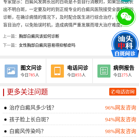
专家提示：白癜风发病长出的白斑是不会自行消散的，如果您皮肤长
出不明白斑，一定要及时的到正规专业的白癜风医院接受全面科学的
诊断，在确诊病情的情况下，及时配合医生进行综合治疗，切勿自行
盲目治疗，以免贻误时机，造成病情严重发展而增大治疗难度。
上一篇：
胸部白癜风该如何诊断
下一篇：
女性胸部白癜风容易得抑郁症吗
图文问诊
电话问诊
病例报告
今日
785
人
今日
855
人
今日
275
人
更多关注问题
治疗白癜风多少钱？
96%网友咨询
孩子脸上长白斑？
94%网友咨询
白癜风传染吗？
98%网友咨询