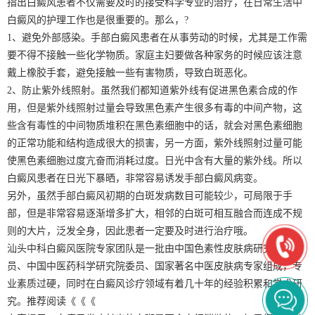
指出白癜风患者不仅需要及时的接受科学专业的治疗，在日常生活中
白癜风的护理工作也是很重要的。那么，?
1、避免外部感染。手部白癜风患者在从事劳动的时候，尤其是工作需
要不得不接触一些化学物质。家庭主妇要做各种家务的时候应该注意
戴上橡胶手套，避免接触一些有害物质，导致白斑恶化。
2、防止紫外线照射。虽然我们都知道紫外线有促进黑色素合成的作
用，但是紫外线照射过量会导致黑色素产生很多有毒的中间产物，这
些含有毒性的中间物质堆积在黑色素细胞中的话，就会对黑色素细胞
的正常功能和结构造成很大的损害，另一方面，紫外线照射过量可能
使黑色素细胞过度亢奋而消耗过度。日光中含有大量的紫外线。所以
白癜风患者在日光下暴晒，非常容易诱发手部白癜风病变。
另外，虽然手部白癜风初期的白斑发病数目可能较少，可局限于手
部，但是非常容易逐渐增多扩大，相邻的白斑可相互融合而连成不规
则的大片，泛发全身，因此患者一定要及时进行治疗哦。
汕头中科白癜风医院专家团队是一批由中国色素性皮肤病研究协会会
员、中国中医药科学研究院委员、国家著名中医皮肤病专家组成，专
业素质过硬，同时在白癜风诊疗领域有着几十年的经验积累和学术研
究。推荐阅读《《《