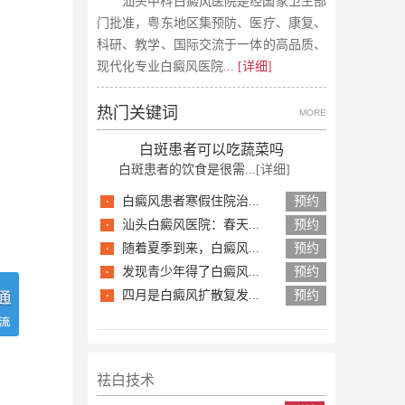
汕头中科白癜风医院是经国家卫生部
门批准，粤东地区集预防、医疗、康复、
科研、教学、国际交流于一体的高品质、
现代化专业白癜风医院
... [详细]
热门关键词
MORE
白斑患者可以吃蔬菜吗
白斑患者的饮食是很需...
[详细]
·
白癜风患者寒假住院治...
预约
·
汕头白癜风医院：春天...
预约
·
随着夏季到来，白癜风...
预约
·
发现青少年得了白癜风...
预约
·
四月是白癜风扩散复发...
预约
祛白技术