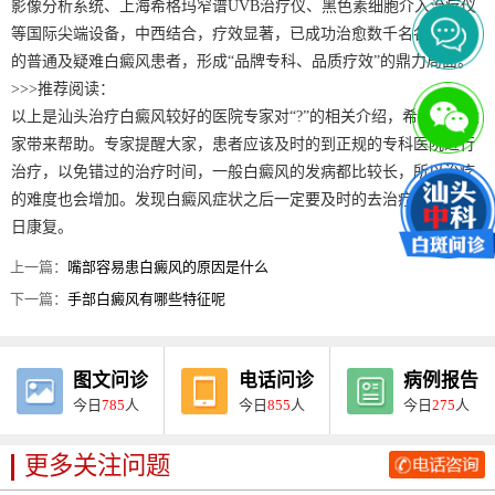
影像分析系统、上海希格玛窄谱UVB治疗仪、黑色素细胞介入治疗仪
等国际尖端设备，中西结合，疗效显著，已成功治愈数千名各种类型
的普通及疑难白癜风患者，形成“品牌专科、品质疗效”的鼎力局面。
>>>推荐阅读：
以上是汕头治疗白癜风较好的医院专家对“?”的相关介绍，希望能给大
家带来帮助。专家提醒大家，患者应该及时的到正规的专科医院进行
治疗，以免错过的治疗时间，一般白癜风的发病都比较长，所以治疗
的难度也会增加。发现白癜风症状之后一定要及时的去治疗，争取早
日康复。
上一篇：
嘴部容易患白癜风的原因是什么
下一篇：
手部白癜风有哪些特征呢
图文问诊
电话问诊
病例报告
今日
785
人
今日
855
人
今日
275
人
更多关注问题