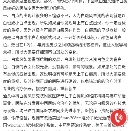
大家要高度重视起来，那么，?针对这个问题，下面就由汕头治疗白癜
风较好的医院专家为大家详细解答。
一、白点的出现让很多的人惶恐不已，因为白癜风早期的表现就是以
白斑或小白点出现，所以如果当你发现嘴上有白点出现，你一定要极
度的重视，因为这极有可能是白癜风在作祟。白癜风的早期症状一般
都是以白斑或小白点的形式出现，一开始面积比较小，颜色呈浅白
色，数目在1-2片，与周围皮肤之间的边界线比较模糊，这让人很容易
忽视，所以大家要仔细观察白斑处的变化。
二、白癜风如果得到后期的发展，白斑的颜色会从浅白色变为瓷白
色，白斑的表面比较光滑，没有萎缩、鳞屑的现象。如果患处的白斑
有类似的症状出现，这说明极有可能是患上了白癜风，所以大家要极
度的重视，及时的到正规的医院进行确诊，以免错过的的治疗时间。
专业的治疗仪器，摆脱白癜风，重获新生
汕头中科白癜风研究院附属医院专注于白癜风的临床科研与疾病防治
事业，医院充分发挥中西医结合治疗的优势，无论是白癜风诊疗技术
与设备，均已达到国际医学界同步先进水平。医院斥巨资配套引进检
测、诊疗设备，现拥有包括美国Strac-308nm准分子激光治疗系统、德
国Waldmann 紫外线治疗系统、中药熏蒸治疗系统、美国三维皮肤CT