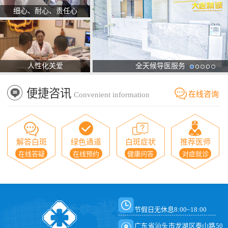
细心、耐心、责任心
人性化关爱
全天候导医服务
便捷咨讯
在线咨询
Convenient information
解答白斑
绿色通道
白斑症状
推荐医师
在线答疑
在线预约
健康问答
对症就诊
节假日无休息8:00~18:00
广东省汕头市龙湖区泰山路50