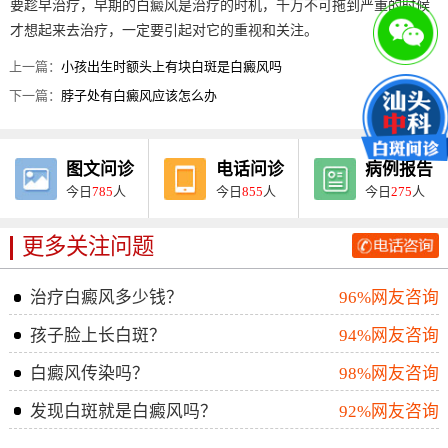
要趁早治疗，早期的白癜风是治疗的时机，千万不可拖到严重的时候
才想起来去治疗，一定要引起对它的重视和关注。
上一篇：
小孩出生时额头上有块白斑是白癜风吗
下一篇：
脖子处有白癜风应该怎么办
图文问诊
电话问诊
病例报告
今日
785
人
今日
855
人
今日
275
人
更多关注问题
治疗白癜风多少钱？
96%网友咨询
孩子脸上长白斑？
94%网友咨询
白癜风传染吗？
98%网友咨询
发现白斑就是白癜风吗？
92%网友咨询