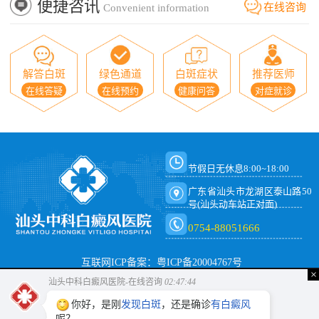
便捷咨讯
在线咨询
Convenient information
解答白斑
绿色通道
白斑症状
推荐医师
在线答疑
在线预约
健康问答
对症就诊
节假日无休息8:00~18:00
广东省汕头市龙湖区泰山路50
号(汕头动车站正对面)
0754-88051666
互联网ICP备案：粤ICP备20004767号
×
汕头中科白癜风医院-在线咨询
02:47:44
你好，是刚
发现白斑
，还是确诊
有白癜风
呢？