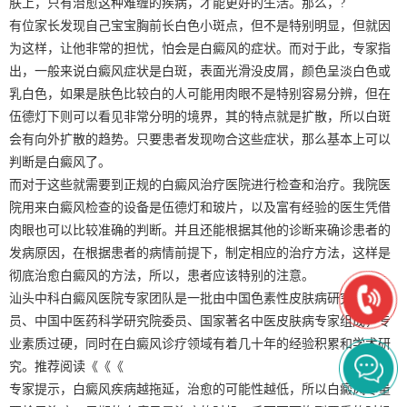
肤上，只有治愈这种难缠的疾病，才能更好的生活。那么，?
有位家长发现自己宝宝胸前长白色小斑点，但不是特别明显，但就因
为这样，让他非常的担忧，怕会是白癜风的症状。而对于此，专家指
出，一般来说白癜风症状是白斑，表面光滑没皮屑，颜色呈淡白色或
乳白色，如果是肤色比较白的人可能用肉眼不是特别容易分辨，但在
伍德灯下则可以看见非常分明的境界，其的特点就是扩散，所以白斑
会有向外扩散的趋势。只要患者发现吻合这些症状，那么基本上可以
判断是白癜风了。
而对于这些就需要到正规的白癜风治疗医院进行检查和治疗。我院医
院用来白癜风检查的设备是伍德灯和玻片，以及富有经验的医生凭借
肉眼也可以比较准确的判断。并且还能根据其他的诊断来确诊患者的
发病原因，在根据患者的病情前提下，制定相应的治疗方法，这样是
彻底治愈白癜风的方法，所以，患者应该特别的注意。
汕头中科白癜风医院专家团队是一批由中国色素性皮肤病研究协会会
员、中国中医药科学研究院委员、国家著名中医皮肤病专家组成，专
业素质过硬，同时在白癜风诊疗领域有着几十年的经验积累和学术研
究。推荐阅读《《《
专家提示，白癜风疾病越拖延，治愈的可能性越低，所以白癜风尽量