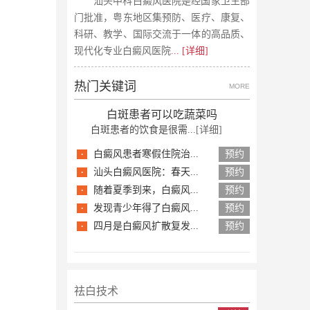
汕头中科白癜风医院是经国家卫生部
门批准，粤东地区集预防、医疗、康复、
科研、教学、国际交流于一体的高品质、
现代化专业白癜风医院
... [详细]
热门关键词
MORE
白斑患者可以吃蔬菜吗
白斑患者的饮食是很需...
[详细]
·
白癜风患者寒假住院治...
预约
·
汕头白癜风医院：春天...
预约
·
随着夏季到来，白癜风...
预约
·
发现青少年得了白癜风...
预约
·
四月是白癜风扩散复发...
预约
祛白技术