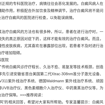
到正规的专科医院治疗，病情往往会恶化发展的。白癜风病人在
辅助作用，积极配合外加饮食及精神调节，治疗白癜风将不是问
业治疗白癜风的医院进行检查，以免耽误病情。
其治疗白癜风的方法也有很多种，所以，患者在进行治疗时，一
脱失的真正原因对症下药，这样才能有效的治疗白癜风。而且，
慢性皮肤疾病，尤其喜欢在暴露部位出现，若患者不及时进行治
治疗增加阻碍。
科医院
了传统白癜风诊疗疗程长、久治不愈、易复发等技术瓶颈，创造
引进安徽省首台美国第二代Xtrac-308nm准分子激光设备、
311紫外线治疗系统、德国Waldmann 紫外线治疗系统、顽固
谱UVB治疗仪、黑色素细胞介入治疗仪、中药熏蒸治疗仪等，为
治疗保障。>>>推荐阅读：
癜风”的相关回答，希望对大家有所帮助。专家温馨提示：白癜风