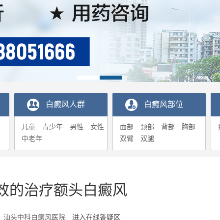
白癜风人群
白癜风部位
儿童
青少年
男性
女性
面部
颈部
背部
胸部
中老年
双臂
双腿
效的治疗额头白癜风
1-03 汕头中科白癜风医院
进入在线答疑区