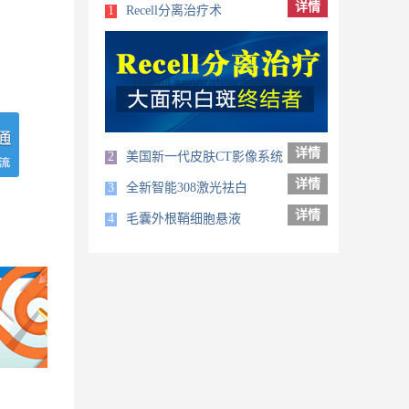
详情
1
Recell分离治疗术
详情
2
美国新一代皮肤CT影像系统
详情
3
全新智能308激光祛白
详情
4
毛囊外根鞘细胞悬液