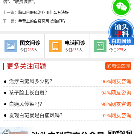
信”、“收费诚信”。
上一篇：
胸口白癜风治疗用什么方法好
下一篇：
手背上的白癜风可以治好吗
图文问诊
电话问诊
病例报告
今日
785
人
今日
855
人
今日
275
人
更多关注问题
治疗白癜风多少钱？
96%网友咨询
孩子脸上长白斑？
94%网友咨询
白癜风传染吗？
98%网友咨询
发现白斑就是白癜风吗？
92%网友咨询