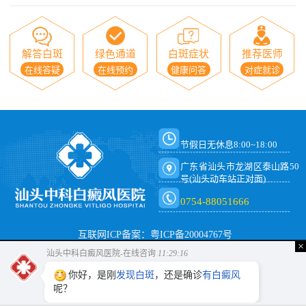
解答白斑
绿色通道
白斑症状
推荐医师
在线答疑
在线预约
健康问答
对症就诊
节假日无休息8:00~18:00
广东省汕头市龙湖区泰山路50
号(汕头动车站正对面)
0754-88051666
互联网ICP备案：粤ICP备20004767号
×
汕头中科白癜风医院-在线咨询
11:29:16
你好，是刚
发现白斑
，还是确诊
有白癜风
呢？