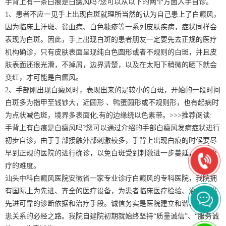
手背上有一条白痕是白癜风吗?您可以从以下的两个方面入手自诊。
1、患者不应一见手上出现白斑就理所当然的认为自己患上了白癜风，
因为临床上汗斑、贫血痣、白色糠疹等一系列皮肤疾病，症状同样会
表现为白斑。因此，手上出现白斑的患者朋友一定要先去正规的医疗
机构确诊，只有皮肤表面呈现纯白色圆形或者不规则的白斑，并且皮
肤表面还很光滑，不掉屑，边界清楚，以及在太阳下稍微的晒下就会
变红，才可能是白癜风。
2、手部刚出现白癜风时，表现出来的是较小的白斑，开始的一段时间
白斑多为指甲至钱钞大，近圆形 、鸭蛋圆形或不规则形，也有起病时
为点状减色斑，境界多表面化;有的边缘绕以色素带。>>>推荐阅读:
手背上有白痕是白癜风吗?您可以通过介绍的手部白癜风发病症状进行
初步自诊，由于手部接触外部刺激较多，手背上出现白痕的时候要尽
早到正规的医院的进行确诊，以免白斑受到刺激进一步蔓延，增加治
疗的难度。
汕头中科白癜风医院安徽省一家专业诊疗白癜风的专科医院，我院拥
有国际上为先进、齐全的医疗设备，为患者临床医疗检验、治疗提供
先进可靠的诊断依据和治疗手段。诚信务实是医院建立和谐、新型医
患关系的必经之路。我院自建院初期就始终坚持“质量诚信”、“服务诚