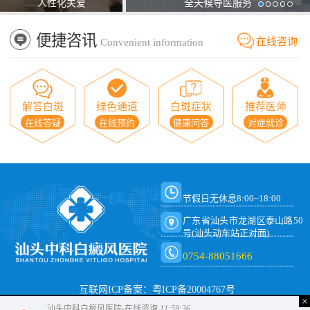
人性化关爱
全天候导医服务
便捷咨讯
在线咨询
Convenient information
解答白斑
绿色通道
白斑症状
推荐医师
在线答疑
在线预约
健康问答
对症就诊
节假日无休息8:00~18:00
广东省汕头市龙湖区泰山路50
号(汕头动车站正对面)
0754-88051666
互联网ICP备案：粤ICP备20004767号
×
汕头中科白癜风医院-在线咨询
11:59:36