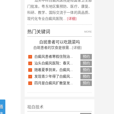
汕头中科白癜风医院是经国家卫生部
门批准，粤东地区集预防、医疗、康复、
科研、教学、国际交流于一体的高品质、
现代化专业白癜风医院
... [详细]
热门关键词
MORE
白斑患者可以吃蔬菜吗
白斑患者的饮食是很需...
[详细]
·
白癜风患者寒假住院治...
预约
·
汕头白癜风医院：春天...
预约
·
随着夏季到来，白癜风...
预约
·
发现青少年得了白癜风...
预约
·
四月是白癜风扩散复发...
预约
祛白技术