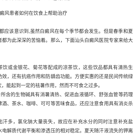
应该意识到,虽然白癜风在每个季节都会发生。但是春季和夏
者都为此深深的苦恼着。那么，下面汕头白癜风医院专家来给大
饮或金银花、菊花等配成的凉茶饮，这些饮品都具有清热生
功效，还有抗癌作用和防龋齿功能。方便实惠的还是民间传统绿
饮，能起到一定的祛暑作用，然而不可食之过多。
所含的生物碱具有消暑清热、促进血液循环、舒张血管等药理
啤酒、茶水、咖啡、可可等苦味食品，还应注意食用具有消炎杀
汗多，氯化钠大量丧失，故应在补充水分的同时注意补充盐
水电解质代谢平衡和渗透压的相对稳定。夏天随汗液流失的钾离