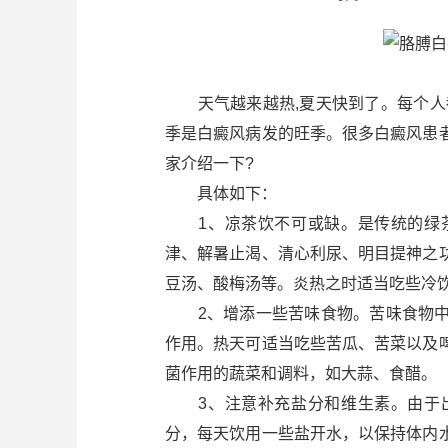
天气越来越热,夏天快到了。每个人都
季是白癜风病发的旺季。很多白癜风患
家介绍一下?
具体如下：
1、凉茶饮不可或缺。是传统的绿茶
津、解暑止渴、清心利尿、明目提神之
豆汤、酸梅汤等。炎热之时适当吃些冷
2、增添一些苦味食物。苦味食物中
作用。热天可适当吃些苦瓜、苦菜以及
菌作用的蔬菜和调料，如大蒜、食醋。
3、注意补充盐分和维生素。由于出
分，每天饮用一些盐开水，以保持体内