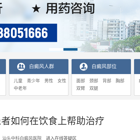
白癜风人群
白癜风部位
儿童
青少年
男性
女性
面部
颈部
背部
胸部
中老年
双臂
双腿
患者如何在饮食上帮助治疗
1-05 汕头中科白癜风医院
进入在线答疑区