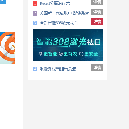
详情
1
Recell分离治疗术
详情
2
美国新一代皮肤CT影像系统
详情
3
全新智能308激光祛白
详情
4
毛囊外根鞘细胞悬液