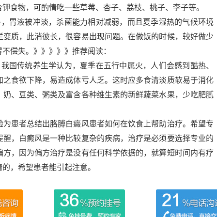
含钾食物，可酌情吃一些草莓、杏子、荔枝、桃子、李子等。
，胃液被冲淡，杀菌能力相对减弱，而且夏季湿热的气候环境
烂变质，此消彼长，很容易出现问题。在做饭的时候，较好做少
得不偿失。》》》》》推荐阅读：
我国传统养生学认为，夏季在五行中属火，人们会感到酷热、
加之食欲下降，易造成体亏人乏。这时应多食清淡质软易于消化
、奶、豆类、粥类及富含各种维生素的新鲜蔬菜水果，少吃肥腻
为患者总结出胳膊白癜风患者如何在饮食上帮助治疗。希望专
提醒，白癜风是一种比较复杂的疾病，治疗是必须要选择专业的
偏方，因为偏方治疗是没有任何科学依据的，就算短时间内有疗
情的，希望患者能引起注意。