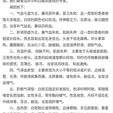
深。我们看看汕头中科白癜风医院的专家。
病因如下：
一、气血亏虚为主，兼风邪外袭，营卫失和：这一类型的患者病
情大多稳定。白班的颜色也比较浅。伴神疲乏力，舌质淡，脉沉细而
涩。治宜补气益血，兼祛风和血。
二、肝肾阴虚为主，兼气血失和，肌肤失养：这一类的患者的病
程就比较长。而且容易出现毛发变白。头发干枯毛躁等。伴头晕耳
鸣，腰膝酸软，舌淡红少苔，脉细弱。治宜滋养肝肾，调和气血。
三、风湿外侵， 经脉不利，肌肤失养： 主要发于头部或是面部。
泛发性也有小部分。这类的起病速度都比较快。同时也伴随着局部痛
痒的感觉。苔薄白， 脉浮。 治宜祛风除湿， 和血通络。
四、气滞血瘀型：主要表现为大小不等的斑点或片状，边缘清
楚、光滑，伴肢体困重而痛，舌质紫暗，或有瘀点，脉弦涩。治宜活
血理气。
五、肝郁气滞型：白斑无固定好发部位，色泽时明时暗，常随情
绪变化而加剧，女性多见，常伴胸闷嗳气，性急易怒，月经不调及乳
中结块等，苔白，脉弦。治宜疏肝理气。
六、血热型：白斑粉红或带褐色，边缘模糊，多见颜面部，春夏