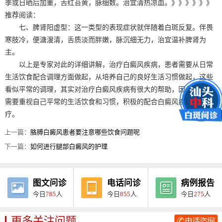
季或日晒后加重，舌红苔黄，脉细数。治宜清热凉血。》》》》》》
推荐阅读：
七、脾肾阳虚型：这一类型的表现症状就伴随着白斑反复。伴畏
寒肢冷，便溏溲清，舌质淡而胖嫩，脉沉细无力，治宜温补脾肾为
主。
以上是专家对此的详细讲解，治疗白癜风疾病，患者需要从日常
生活饮食配合调理方面做起，从培养自己的良好生活习惯做起，这些
看似平常的调理，其实对治疗白癜风疾病有很大的帮助，因此，患者
需要重视自己平常的生活饮食和习惯，积极的配合白癜风疾病的治
疗。
上一篇：
胳膊白癜风患者要注意哪些饮食问题呢
下一篇：
如何进行腿部白癜风的护理
图文问诊
电话问诊
病例报告
今日
785
人
今日
855
人
今日
275
人
更多关注问题