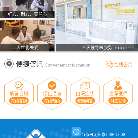
细心、耐心、责任心
人性化关爱
全天候导医服务
便捷咨讯
在线咨询
Convenient information
解答白斑
绿色通道
白斑症状
推荐医师
在线答疑
在线预约
健康问答
对症就诊
节假日无休息8:00~18:00