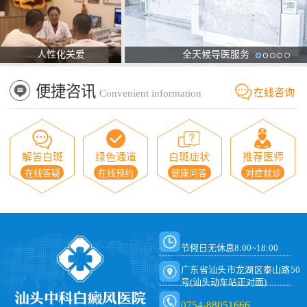
人性化关爱
全天候导医服务
便捷咨讯
在线咨询
Convenient information
解答白斑
绿色通道
白斑症状
推荐医师
在线答疑
在线预约
健康问答
对症就诊
节假日无休息8:00~18:00
广东省汕头市龙湖区泰山路50
号(汕头动车站正对面)
0754-88051666