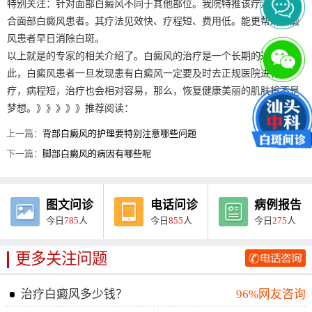
特别关注：针对面部白癜风不同于其他部位。我院特推该疗法特别适
合面部白癜风患者。其疗法见效快、疗程短、费用低。能更帮助白癜
风患者早日消除白斑。
以上就是的专家的相关介绍了。白癜风的治疗是一个长期的过程，因
此，白癜风患者一旦发现患有白癜风一定要及时去正规医院进行治
疗，病程短，治疗也会相对容易，那么，恢复健康美丽的肌肤将不是
梦想。》》》》》推荐阅读：
上一篇：
背部白癜风的护理要特别注意哪些问题
下一篇：
脚部白癜风的病因有哪些呢
图文问诊
电话问诊
病例报告
今日
785
人
今日
855
人
今日
275
人
更多关注问题
治疗白癜风多少钱？
96%网友咨询