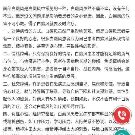
面部白癜风是白癜风中常见的一种，白癜风虽然不痛不痒，没有任何
不适，但是没关问题却是影响着患者的身心健康。因此，白癜风的危
害不可小觑。得了白癜风就要及时治疗。
一、对待病情的方式。白癜风虽然严重影响美观，但是白癜风患者要
有一个良好的心态。很多白癜风患者应为自己患者白癜风就出现情绪
焦躁、精神紧张、甚至逃避心理，导致性格的孤僻。
二、情绪障碍。只有保持良好的情绪，白癜风患者才能有足够的勇气
与信心，与病魔进行斗争，患者在患病后长期的抑郁、焦虑情绪会给
身心带来极大的损害，患者易于自卑自怜、孤独内向、情感脆弱。这
种抑郁寡欢的情绪又会加重病情的发展。
三、社交障碍。许多患者在患病之后感到自卑、焦虑和烦恼，导致自
信心缺乏，就与外界断了联系，导致自信下降和社交孤独感，害怕引
起他人的留意，对他人有敌对情绪，长期如此，不仅不会有利于白癜
风的治疗，还会对白癜风的治疗期阻碍作用。
四、负性心理。经研究验证，白癜风患者发病前都有明显的精神压力
或精神创伤，如工作压力、学习压力、人际关系不协调、以及情感受
挫等。精神冲击太大，给精神神经太大的刺激，导致白癜风的产生。